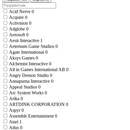
Acid Nerve
0
Acquire
0
Activision
0
Adglobe
0
Aerosoft
0
Aesir Interactive
1
Aeternum Game Studios
0
Agate International
0
Aksys Games
0
Alchemist Interactive
0
All in Games International AB
0
Angry Demon Studio
0
Annapurna Interactive
0
Appeal Studios
0
Arc System Works
0
Arika
0
ARTDINK CORPORATION
0
Aspyr
0
Assemble Entertainment
0
Atari
1
Atlus
0