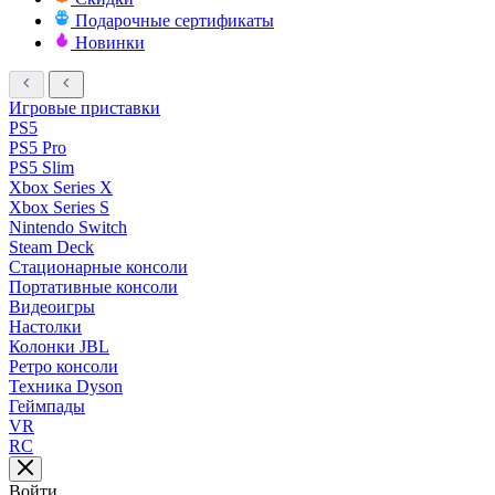
Подарочные сертификаты
Новинки
Игровые приставки
PS5
PS5 Pro
PS5 Slim
Xbox Series X
Xbox Series S
Nintendo Switch
Steam Deck
Стационарные консоли
Портативные консоли
Видеоигры
Настолки
Колонки JBL
Ретро консоли
Техника Dyson
Геймпады
VR
RC
Войти