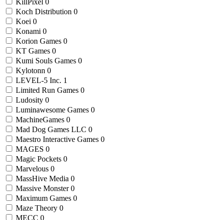
KillPixel
0
Koch Distribution
0
Koei
0
Konami
0
Korion Games
0
KT Games
0
Kumi Souls Games
0
Kylotonn
0
LEVEL-5 Inc.
1
Limited Run Games
0
Ludosity
0
Luminawesome Games
0
MachineGames
0
Mad Dog Games LLC
0
Maestro Interactive Games
0
MAGES
0
Magic Pockets
0
Marvelous
0
MassHive Media
0
Massive Monster
0
Maximum Games
0
Maze Theory
0
MECC
0