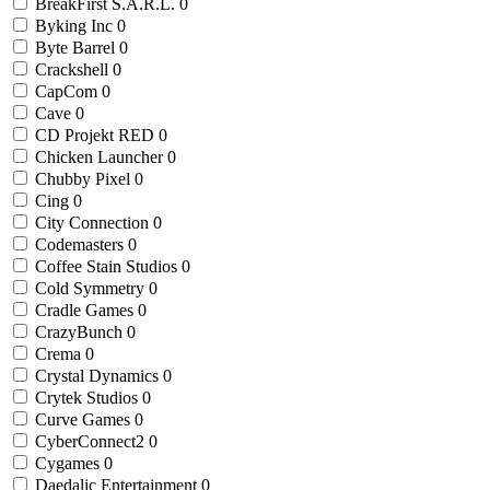
BreakFirst S.A.R.L.
0
Byking Inc
0
Byte Barrel
0
Crackshell
0
CapCom
0
Cave
0
CD Projekt RED
0
Chicken Launcher
0
Chubby Pixel
0
Cing
0
City Connection
0
Codemasters
0
Coffee Stain Studios
0
Cold Symmetry
0
Cradle Games
0
CrazyBunch
0
Crema
0
Crystal Dynamics
0
Crytek Studios
0
Curve Games
0
CyberConnect2
0
Cygames
0
Daedalic Entertainment
0