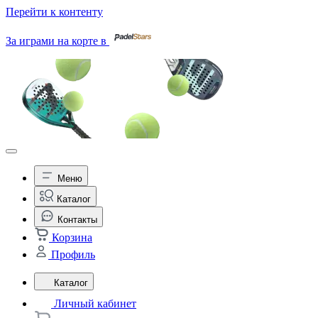
Перейти к контенту
За играми на корте в
Меню
Каталог
Контакты
Корзина
Профиль
Каталог
Личный кабинет