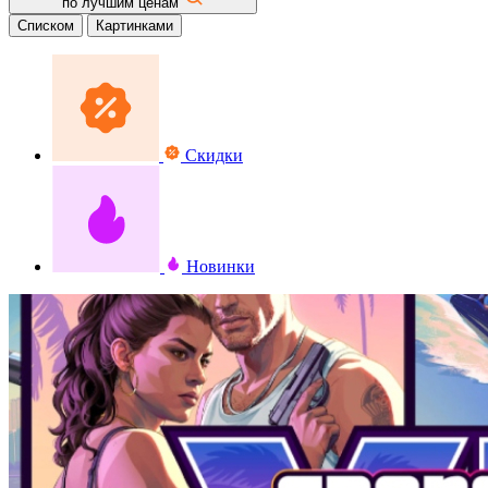
по лучшим ценам
Списком
Картинками
Скидки
Новинки