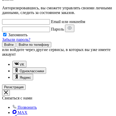
Авторизировавшись, вы сможете управлять своими личными
данными, следить за состоянием заказов.
Email или никнейм
Пароль
Запомнить
Забыли пароль?
Войти
Войти по телефону
или
войдите через другие сервисы, в которых вы уже имеете
аккаунт
VK
Одноклассники
Яндекс
Регистрация
Связаться с нами
Позвонить
MAX