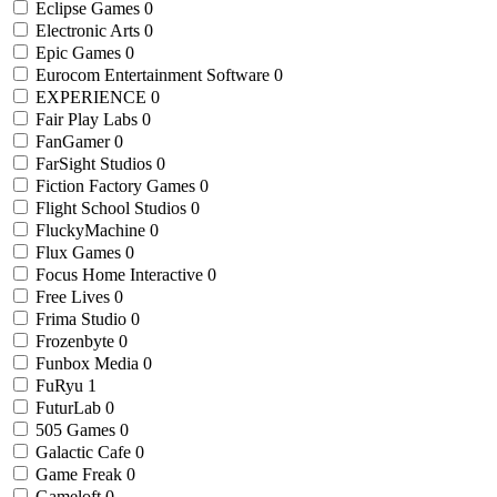
Eclipse Games
0
Electronic Arts
0
Epic Games
0
Eurocom Entertainment Software
0
EXPERIENCE
0
Fair Play Labs
0
FanGamer
0
FarSight Studios
0
Fiction Factory Games
0
Flight School Studios
0
FluckyMachine
0
Flux Games
0
Focus Home Interactive
0
Free Lives
0
Frima Studio
0
Frozenbyte
0
Funbox Media
0
FuRyu
1
FuturLab
0
505 Games
0
Galactic Cafe
0
Game Freak
0
Gameloft
0