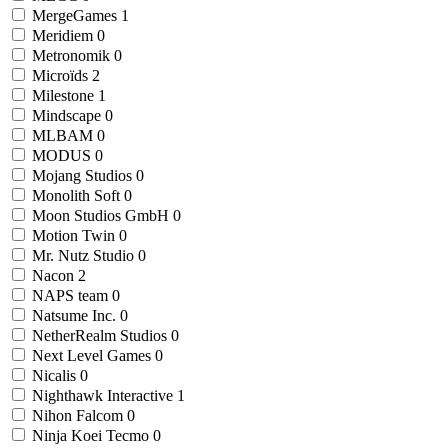
MergeGames
1
Meridiem
0
Metronomik
0
Microïds
2
Milestone
1
Mindscape
0
MLBAM
0
MODUS
0
Mojang Studios
0
Monolith Soft
0
Moon Studios GmbH
0
Motion Twin
0
Mr. Nutz Studio
0
Nacon
2
NAPS team
0
Natsume Inc.
0
NetherRealm Studios
0
Next Level Games
0
Nicalis
0
Nighthawk Interactive
1
Nihon Falcom
0
Ninja Koei Tecmo
0