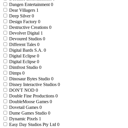
Dangen Entertainment
0
Dear Villagers
1
Deep Silver
0
Design Factory
0
Destructive Creations
0
Devolver Digital
1
Devoured Studios
0
Different Tales
0
Digital Bards S.A.
0
Digital Eclipse
0
Digital Eclipse
0
Dimfrost Studio
0
Dimps
0
Dinosaur Bytes Studio
0
Disney Interactive Studios
0
DON'T NOD
0
Double Fine Productions
0
DoubleMoose Games
0
Dovetail Games
0
Dume Games Studio
0
Dynamic Pixels
1
Easy Day Studios Pty Ltd
0