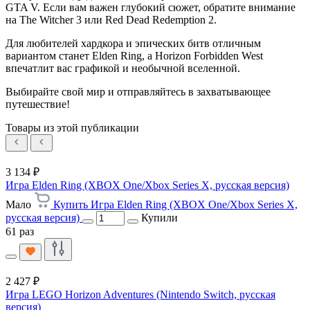
GTA V. Если вам важен глубокий сюжет, обратите внимание
на The Witcher 3 или Red Dead Redemption 2.
Для любителей хардкора и эпических битв отличным
вариантом станет Elden Ring, а Horizon Forbidden West
впечатлит вас графикой и необычной вселенной.
Выбирайте свой мир и отправляйтесь в захватывающее
путешествие!
Товары из этой публикации
3 134 ₽
Игра Elden Ring (XBOX One/Xbox Series X, русская версия)
Мало
Купить Игра Elden Ring (XBOX One/Xbox Series X,
русская версия)
Купили
61 раз
2 427 ₽
Игра LEGO Horizon Adventures (Nintendo Switch, русская
версия)