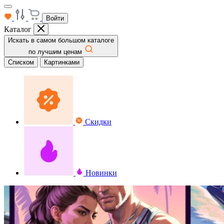
Войти
Каталог
Искать в самом большом каталоге
по лучшим ценам
Списком
Картинками
Скидки
Новинки