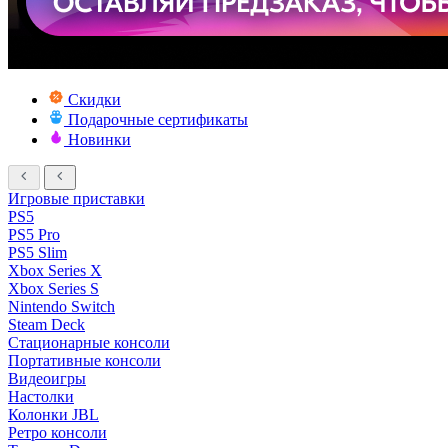
Скидки
Подарочные сертификаты
Новинки
Игровые приставки
PS5
PS5 Pro
PS5 Slim
Xbox Series X
Xbox Series S
Nintendo Switch
Steam Deck
Стационарные консоли
Портативные консоли
Видеоигры
Настолки
Колонки JBL
Ретро консоли