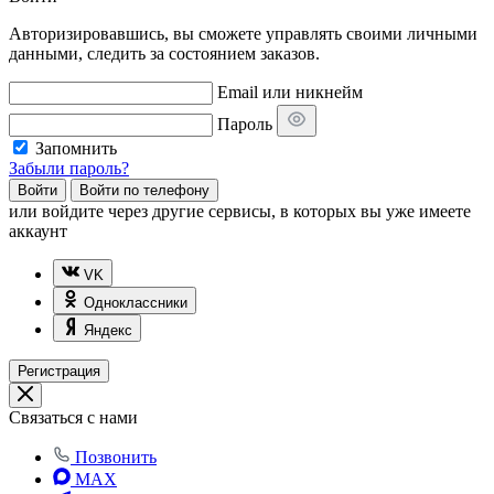
Авторизировавшись, вы сможете управлять своими личными
данными, следить за состоянием заказов.
Email или никнейм
Пароль
Запомнить
Забыли пароль?
Войти
Войти по телефону
или
войдите через другие сервисы, в которых вы уже имеете
аккаунт
VK
Одноклассники
Яндекс
Регистрация
Связаться с нами
Позвонить
MAX