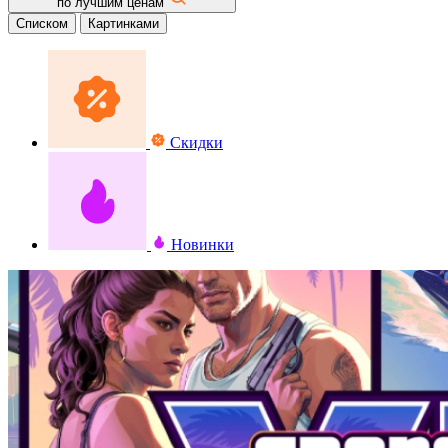
по лучшим ценам
Списком
Картинками
Скидки
Новинки