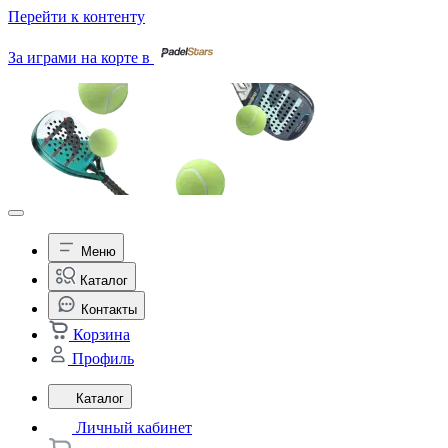
Перейти к контенту
За играми на корте в
Меню
Каталог
Контакты
Корзина
Профиль
Каталог
Личный кабинет