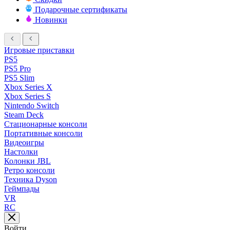
Подарочные сертификаты
Новинки
Игровые приставки
PS5
PS5 Pro
PS5 Slim
Xbox Series X
Xbox Series S
Nintendo Switch
Steam Deck
Стационарные консоли
Портативные консоли
Видеоигры
Настолки
Колонки JBL
Ретро консоли
Техника Dyson
Геймпады
VR
RC
Войти