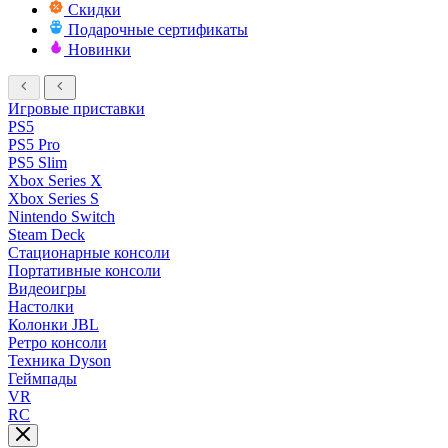
Скидки
Подарочные сертификаты
Новинки
Игровые приставки
PS5
PS5 Pro
PS5 Slim
Xbox Series X
Xbox Series S
Nintendo Switch
Steam Deck
Стационарные консоли
Портативные консоли
Видеоигры
Настолки
Колонки JBL
Ретро консоли
Техника Dyson
Геймпады
VR
RC