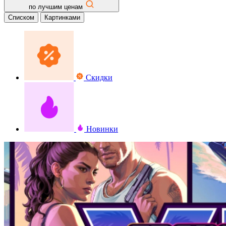
по лучшим ценам
Списком
Картинками
Скидки
Новинки