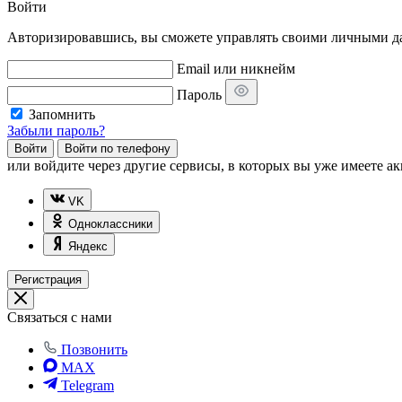
Войти
Авторизировавшись, вы сможете управлять своими личными дан
Email или никнейм
Пароль
Запомнить
Забыли пароль?
Войти
Войти по телефону
или
войдите через другие сервисы, в которых вы уже имеете ак
VK
Одноклассники
Яндекс
Регистрация
Связаться с нами
Позвонить
MAX
Telegram