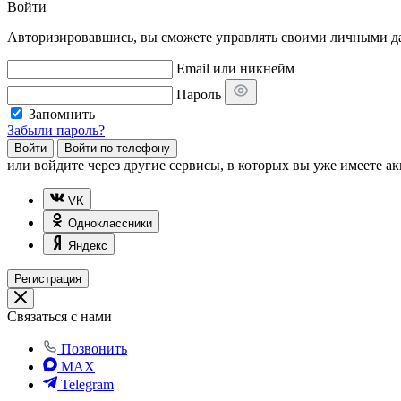
Войти
Авторизировавшись, вы сможете управлять своими личными дан
Email или никнейм
Пароль
Запомнить
Забыли пароль?
Войти
Войти по телефону
или
войдите через другие сервисы, в которых вы уже имеете ак
VK
Одноклассники
Яндекс
Регистрация
Связаться с нами
Позвонить
MAX
Telegram