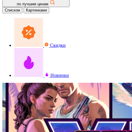
по лучшим ценам
Списком
Картинками
Скидки
Новинки