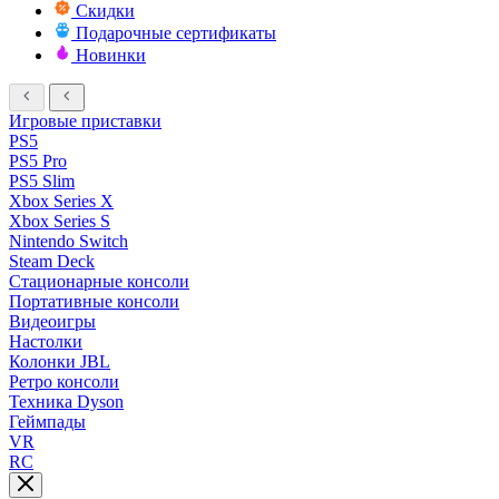
Скидки
Подарочные сертификаты
Новинки
Игровые приставки
PS5
PS5 Pro
PS5 Slim
Xbox Series X
Xbox Series S
Nintendo Switch
Steam Deck
Стационарные консоли
Портативные консоли
Видеоигры
Настолки
Колонки JBL
Ретро консоли
Техника Dyson
Геймпады
VR
RC