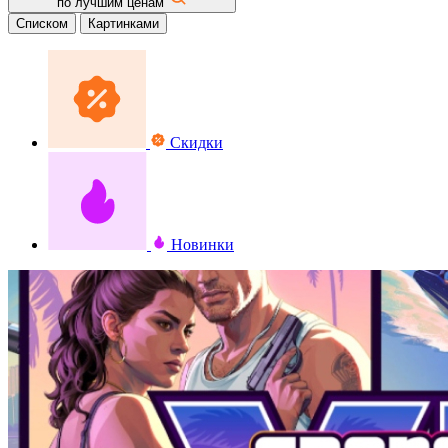
по лучшим ценам
Списком
Картинками
Скидки
Новинки