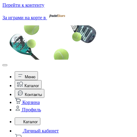
Перейти к контенту
За играми на корте в
Меню
Каталог
Контакты
Корзина
Профиль
Каталог
Личный кабинет