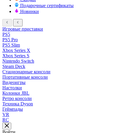
Подарочные сертификаты
Новинки
Игровые приставки
PS5
PS5 Pro
PS5 Slim
Xbox Series X
Xbox Series S
Nintendo Switch
Steam Deck
Стационарные консоли
Портативные консоли
Видеоигры
Настолки
Колонки JBL
Ретро консоли
Техника Dyson
Геймпады
VR
RC
Войти