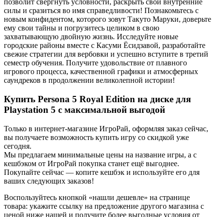
позволит свергнуть условности, раскрыть свои внутренние
силы и сразиться во имя справедливости! Познакомьтесь с
новым конфидентом, которого зовут Такуто Маруки, доверьте
ему свои тайны и погрузитесь целиком в свою
захватывающую двойную жизнь. Исследуйте новые
городские районы вместе с Касуми Ёсидзавой, разработайте
свежие стратегии для вербовки и успешно вступите в третий
семестр обучения. Получите удовольствие от плавного
игрового процесса, качественной графики и атмосферных
саундреков в продолжении великолепной истории!
Купить Persona 5 Royal Edition на диске для
Playstation 5 с максимальной выгодой
Только в интернет-магазине ИгроРай, оформляя заказ сейчас,
вы получаете возможность купить игру со скидкой уже
сегодня.
Мы предлагаем минимальные цены на название игры, а с
кешбэком от ИгроРай покупка станет ещё выгоднее.
Покупайте сейчас — копите кешбэк и используйте его для
ваших следующих заказов!
Воспользуйтесь кнопкой «нашли дешевле» на странице
товара: укажите ссылку на предложение другого магазина с
ценой ниже нашей и получите более выгодные условия от