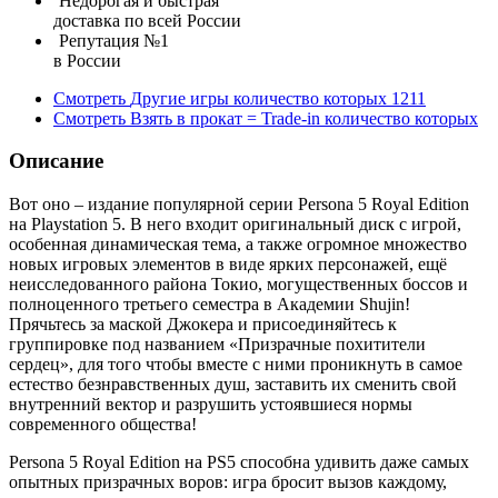
Недорогая и быстрая
доставка по всей России
Репутация №1
в России
Смотреть
Другие игры
количество которых
1211
Смотреть
Взять в прокат = Trade-in
количество которых
Описание
Вот оно – издание популярной серии Persona 5 Royal Edition
на Playstation 5. В него входит оригинальный диск с игрой,
особенная динамическая тема, а также огромное множество
новых игровых элементов в виде ярких персонажей, ещё
неисследованного района Токио, могущественных боссов и
полноценного третьего семестра в Академии Shujin!
Прячьтесь за маской Джокера и присоединяйтесь к
группировке под названием «Призрачные похитители
сердец», для того чтобы вместе с ними проникнуть в самое
естество безнравственных душ, заставить их сменить свой
внутренний вектор и разрушить устоявшиеся нормы
современного общества!
Persona 5 Royal Edition на PS5 способна удивить даже самых
опытных призрачных воров: игра бросит вызов каждому,