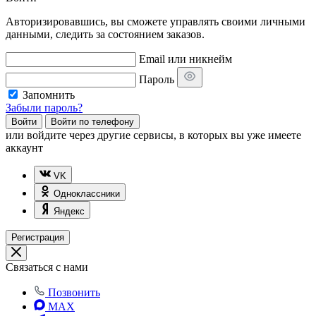
Авторизировавшись, вы сможете управлять своими личными
данными, следить за состоянием заказов.
Email или никнейм
Пароль
Запомнить
Забыли пароль?
Войти
Войти по телефону
или
войдите через другие сервисы, в которых вы уже имеете
аккаунт
VK
Одноклассники
Яндекс
Регистрация
Связаться с нами
Позвонить
MAX