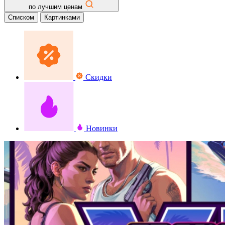
по лучшим ценам
Списком
Картинками
Скидки
Новинки