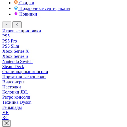
Скидки
Подарочные сертификаты
Новинки
Игровые приставки
PS5
PS5 Pro
PS5 Slim
Xbox Series X
Xbox Series S
Nintendo Switch
Steam Deck
Стационарные консоли
Портативные консоли
Видеоигры
Настолки
Колонки JBL
Ретро консоли
Техника Dyson
Геймпады
VR
RC