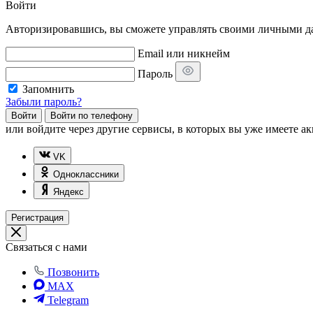
Войти
Авторизировавшись, вы сможете управлять своими личными дан
Email или никнейм
Пароль
Запомнить
Забыли пароль?
Войти
Войти по телефону
или
войдите через другие сервисы, в которых вы уже имеете ак
VK
Одноклассники
Яндекс
Регистрация
Связаться с нами
Позвонить
MAX
Telegram