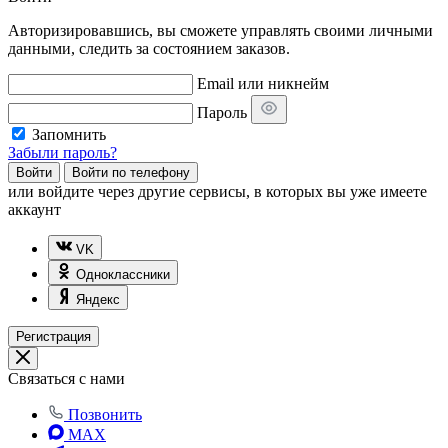
Авторизировавшись, вы сможете управлять своими личными
данными, следить за состоянием заказов.
Email или никнейм
Пароль
Запомнить
Забыли пароль?
Войти
Войти по телефону
или
войдите через другие сервисы, в которых вы уже имеете
аккаунт
VK
Одноклассники
Яндекс
Регистрация
Связаться с нами
Позвонить
MAX