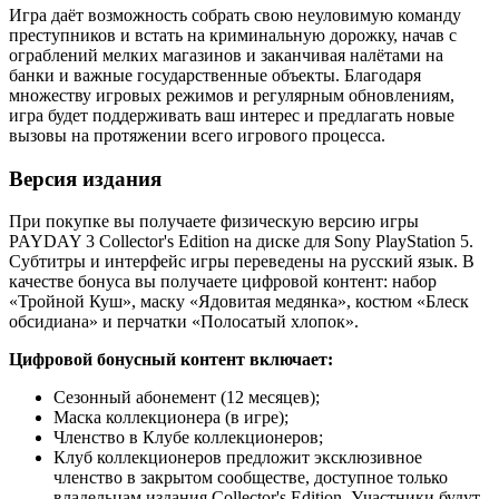
Игра даёт возможность собрать свою неуловимую команду
преступников и встать на криминальную дорожку, начав с
ограблений мелких магазинов и заканчивая налётами на
банки и важные государственные объекты. Благодаря
множеству игровых режимов и регулярным обновлениям,
игра будет поддерживать ваш интерес и предлагать новые
вызовы на протяжении всего игрового процесса.
Версия издания
При покупке вы получаете физическую версию игры
PAYDAY 3 Collector's Edition на диске для Sony PlayStation 5.
Субтитры и интерфейс игры переведены на русский язык. В
качестве бонуса вы получаете цифровой контент: набор
«Тройной Куш», маску «Ядовитая медянка», костюм «Блеск
обсидиана» и перчатки «Полосатый хлопок».
Цифровой бонусный контент включает:
Сезонный абонемент (12 месяцев);
Маска коллекционера (в игре);
Членство в Клубе коллекционеров;
Клуб коллекционеров предложит эксклюзивное
членство в закрытом сообществе, доступное только
владельцам издания Collector's Edition. Участники будут