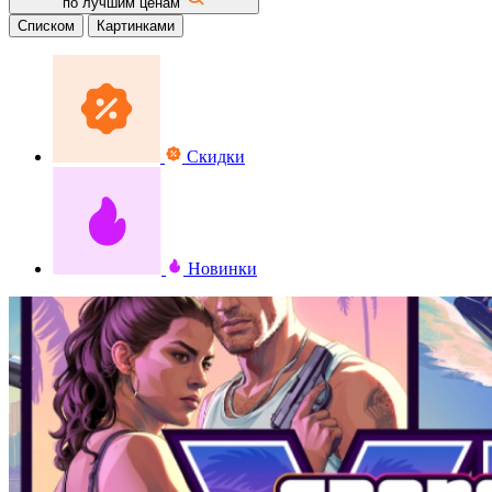
по лучшим ценам
Списком
Картинками
Скидки
Новинки