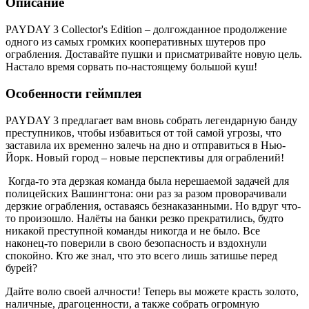
Описание
PAYDAY 3 Collector's Edition – долгожданное продолжение
одного из самых громких кооперативных шутеров про
ограбления. Доставайте пушки и присматривайте новую цель.
Настало время сорвать по-настоящему большой куш!
Особенности геймплея
PAYDAY 3 предлагает вам вновь собрать легендарную банду
преступников, чтобы избавиться от той самой угрозы, что
заставила их временно залечь на дно и отправиться в Нью-
Йорк. Новый город – новые перспективы для ограблений!
Когда-то эта дерзкая команда была нерешаемой задачей для
полицейских Вашингтона: они раз за разом проворачивали
дерзкие ограбления, оставаясь безнаказанными. Но вдруг что-
то произошло. Налёты на банки резко прекратились, будто
никакой преступной команды никогда и не было. Все
наконец-то поверили в свою безопасность и вздохнули
спокойно. Кто же знал, что это всего лишь затишье перед
бурей?
Дайте волю своей алчности! Теперь вы можете красть золото,
наличные, драгоценности, а также собрать огромную