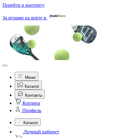
Перейти к контенту
За играми на корте в
Меню
Каталог
Контакты
Корзина
Профиль
Каталог
Личный кабинет