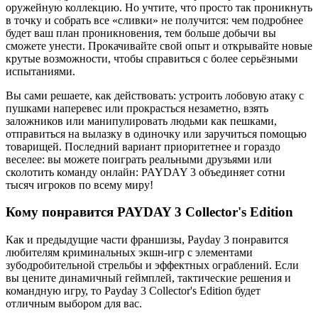
оружейную коллекцию. Но учтите, что просто так проникнуть
в точку и собрать все «сливки» не получится: чем подробнее
будет ваш план проникновения, тем больше добычи вы
сможете унести. Прокачивайте свой опыт и открывайте новые
крутые возможности, чтобы справиться с более серьёзными
испытаниями.
Вы сами решаете, как действовать: устроить лобовую атаку с
пушками наперевес или прокрасться незаметно, взять
заложников или манипулировать людьми как пешками,
отправиться на вылазку в одиночку или заручиться помощью
товарищей. Последний вариант приоритетнее и гораздо
веселее: вы можете поиграть реальными друзьями или
сколотить команду онлайн: PAYDAY 3 объединяет сотни
тысяч игроков по всему миру!
Кому понравится PAYDAY 3 Collector's Edition
Как и предыдущие части франшизы, Payday 3 понравится
любителям криминальных экшн-игр с элементами
зубодробительной стрельбы и эффектных ограблений. Если
вы цените динамичный геймплей, тактические решения и
командную игру, то Payday 3 Collector's Edition будет
отличным выбором для вас.