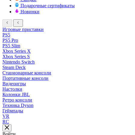
Подарочные сертификаты
Новинки
Игровые приставки
PS5
PS5 Pro
PS5 Slim
Xbox Series X
Xbox Series S
Nintendo Switch
Steam Deck
Стационарные консоли
Портативные консоли
Видеоигры
Настолки
Колонки JBL
Ретро консоли
Техника Dyson
Геймпады
VR
RC
Войти