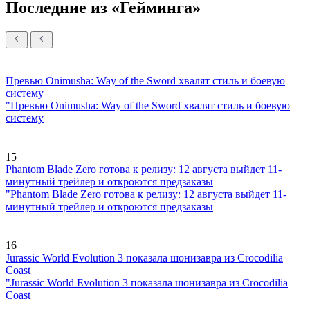
Последние из «Гейминга»
Превью Onimusha: Way of the Sword хвалят стиль и боевую
систему
"Превью Onimusha: Way of the Sword хвалят стиль и боевую
систему
15
Phantom Blade Zero готова к релизу: 12 августа выйдет 11-
минутный трейлер и откроются предзаказы
"Phantom Blade Zero готова к релизу: 12 августа выйдет 11-
минутный трейлер и откроются предзаказы
16
Jurassic World Evolution 3 показала шонизавра из Crocodilia
Coast
"Jurassic World Evolution 3 показала шонизавра из Crocodilia
Coast