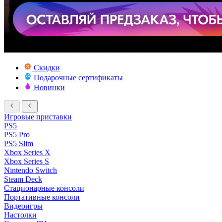
Скидки
Подарочные сертификаты
Новинки
Игровые приставки
PS5
PS5 Pro
PS5 Slim
Xbox Series X
Xbox Series S
Nintendo Switch
Steam Deck
Стационарные консоли
Портативные консоли
Видеоигры
Настолки