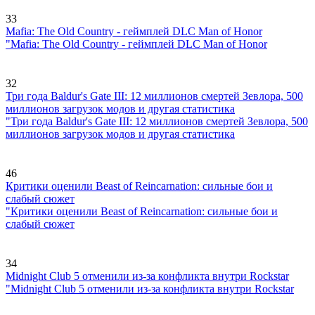
33
Mafia: The Old Country - геймплей DLC Man of Honor
"Mafia: The Old Country - геймплей DLC Man of Honor
32
Три года Baldur's Gate III: 12 миллионов смертей Зевлора, 500
миллионов загрузок модов и другая статистика
"Три года Baldur's Gate III: 12 миллионов смертей Зевлора, 500
миллионов загрузок модов и другая статистика
46
Критики оценили Beast of Reincarnation: сильные бои и
слабый сюжет
"Критики оценили Beast of Reincarnation: сильные бои и
слабый сюжет
34
Midnight Club 5 отменили из-за конфликта внутри Rockstar
"Midnight Club 5 отменили из-за конфликта внутри Rockstar