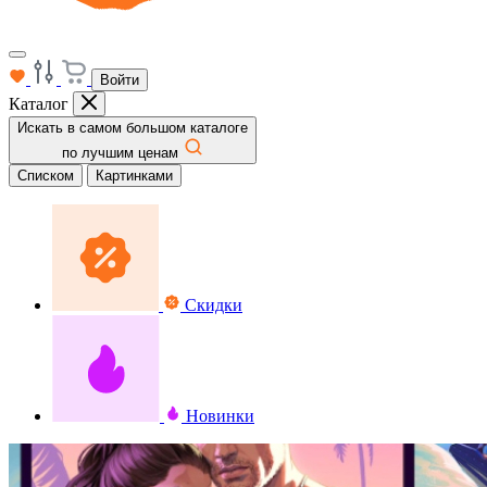
Войти
Каталог
Искать в самом большом каталоге
по лучшим ценам
Списком
Картинками
Скидки
Новинки