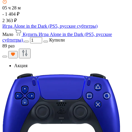
05 ч 28 м
- 1 404 ₽
2 363 ₽
Игра Alone in the Dark (PS5, русские субтитры)
Мало
Купить Игра Alone in the Dark (PS5, русские
субтитры)
Купили
89 раз
Акция