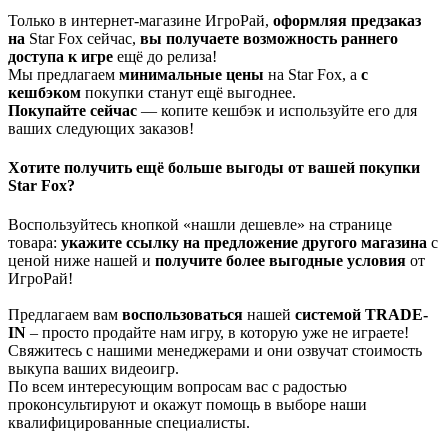
Только в интернет-магазине ИгроРай,
оформляя предзаказ
на
Star Fox сейчас,
вы получаете
возможность раннего
доступа к игре
ещё до релиза!
Мы предлагаем
минимальные цены
на Star Fox, а
с
кешбэком
покупки станут ещё выгоднее.
Покупайте сейчас
— копите кешбэк и используйте его для
ваших следующих заказов!
Хотите получить ещё больше выгоды от вашей покупки
Star Fox?
Воспользуйтесь кнопкой «нашли дешевле» на странице
товара:
укажите ссылку на
предложение другого м
агазин
а
с
ценой ниже нашей и
получите более выгодные условия
от
ИгроРай!
Предлагаем вам
воспользоваться
нашей
системой TRADE-
IN
– просто продайте нам игру, в которую уже не играете!
Свяжитесь с нашими менеджерами и они озвучат стоимость
выкупа ваших видеоигр.
По всем интересующим вопросам вас с радостью
проконсультируют и окажут помощь в выборе наши
квалифицированные специалисты.