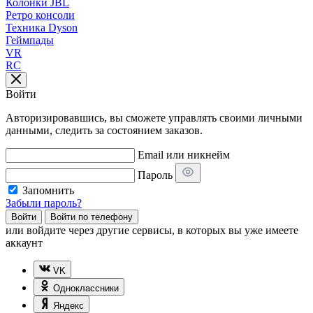
Колонки JBL
Ретро консоли
Техника Dyson
Геймпады
VR
RC
Войти
Авторизировавшись, вы сможете управлять своими личными
данными, следить за состоянием заказов.
Email или никнейм
Пароль
Запомнить
Забыли пароль?
Войти
Войти по телефону
или
войдите через другие сервисы, в которых вы уже имеете
аккаунт
VK
Одноклассники
Яндекс