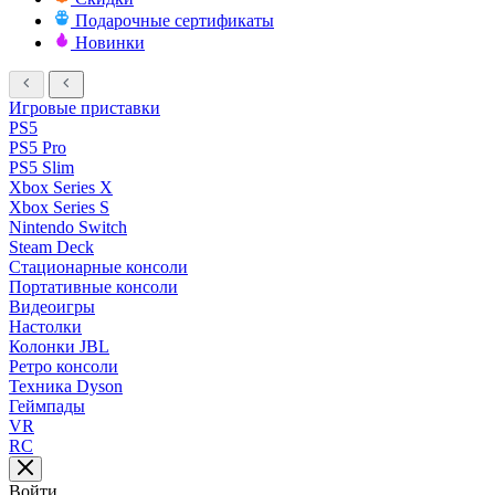
Подарочные сертификаты
Новинки
Игровые приставки
PS5
PS5 Pro
PS5 Slim
Xbox Series X
Xbox Series S
Nintendo Switch
Steam Deck
Стационарные консоли
Портативные консоли
Видеоигры
Настолки
Колонки JBL
Ретро консоли
Техника Dyson
Геймпады
VR
RC
Войти