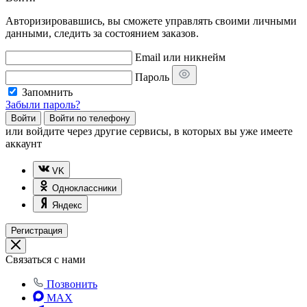
Авторизировавшись, вы сможете управлять своими личными
данными, следить за состоянием заказов.
Email или никнейм
Пароль
Запомнить
Забыли пароль?
Войти
Войти по телефону
или
войдите через другие сервисы, в которых вы уже имеете
аккаунт
VK
Одноклассники
Яндекс
Регистрация
Связаться с нами
Позвонить
MAX