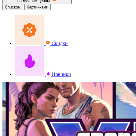
по лучшим ценам
Списком
Картинками
Скидки
Новинки