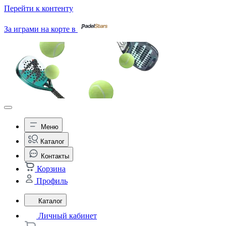
Перейти к контенту
За играми на корте в
Меню
Каталог
Контакты
Корзина
Профиль
Каталог
Личный кабинет