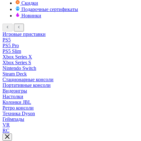
Скидки
Подарочные сертификаты
Новинки
Игровые приставки
PS5
PS5 Pro
PS5 Slim
Xbox Series X
Xbox Series S
Nintendo Switch
Steam Deck
Стационарные консоли
Портативные консоли
Видеоигры
Настолки
Колонки JBL
Ретро консоли
Техника Dyson
Геймпады
VR
RC