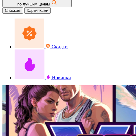
по лучшим ценам
Списком
Картинками
Скидки
Новинки