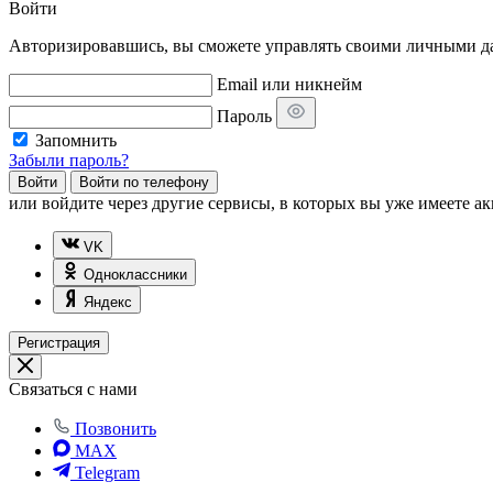
Войти
Авторизировавшись, вы сможете управлять своими личными дан
Email или никнейм
Пароль
Запомнить
Забыли пароль?
Войти
Войти по телефону
или
войдите через другие сервисы, в которых вы уже имеете ак
VK
Одноклассники
Яндекс
Регистрация
Связаться с нами
Позвонить
MAX
Telegram