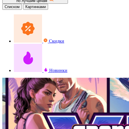
по лучшим ценам
Списком
Картинками
Скидки
Новинки