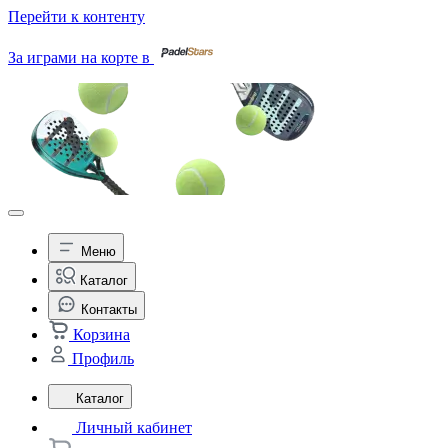
Перейти к контенту
За играми на корте в
Меню
Каталог
Контакты
Корзина
Профиль
Каталог
Личный кабинет