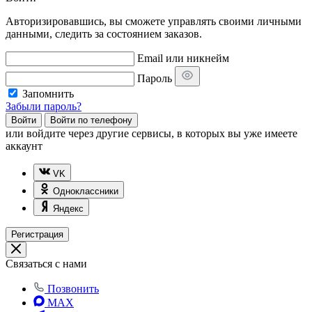
Авторизировавшись, вы сможете управлять своими личными
данными, следить за состоянием заказов.
Email или никнейм
Пароль
Запомнить
Забыли пароль?
Войти
Войти по телефону
или
войдите через другие сервисы, в которых вы уже имеете
аккаунт
VK
Одноклассники
Яндекс
Регистрация
Связаться с нами
Позвонить
MAX