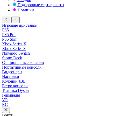
Подарочные сертификаты
Новинки
Игровые приставки
PS5
PS5 Pro
PS5 Slim
Xbox Series X
Xbox Series S
Nintendo Switch
Steam Deck
Стационарные консоли
Портативные консоли
Видеоигры
Настолки
Колонки JBL
Ретро консоли
Техника Dyson
Геймпады
VR
RC
Войти