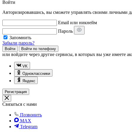
Войти
Авторизировавшись, вы сможете управлять своими личными дан
Email или никнейм
Пароль
Запомнить
Забыли пароль?
Войти
Войти по телефону
или
войдите через другие сервисы, в которых вы уже имеете ак
VK
Одноклассники
Яндекс
Регистрация
Связаться с нами
Позвонить
MAX
Telegram