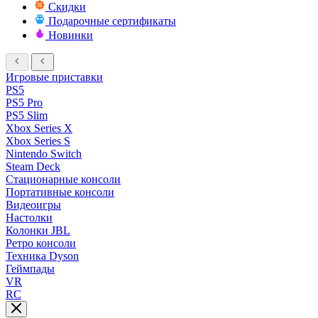
Скидки
Подарочные сертификаты
Новинки
Игровые приставки
PS5
PS5 Pro
PS5 Slim
Xbox Series X
Xbox Series S
Nintendo Switch
Steam Deck
Стационарные консоли
Портативные консоли
Видеоигры
Настолки
Колонки JBL
Ретро консоли
Техника Dyson
Геймпады
VR
RC