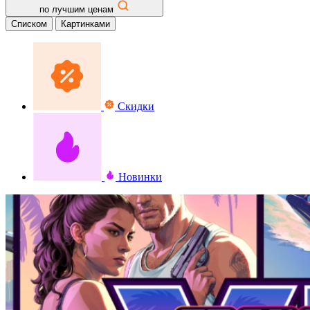
по лучшим ценам
Списком
Картинками
Скидки
Новинки