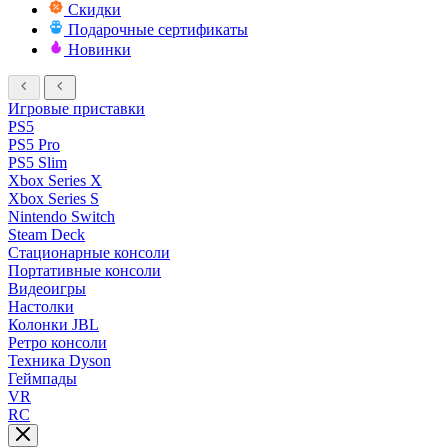
Скидки
Подарочные сертификаты
Новинки
Игровые приставки
PS5
PS5 Pro
PS5 Slim
Xbox Series X
Xbox Series S
Nintendo Switch
Steam Deck
Стационарные консоли
Портативные консоли
Видеоигры
Настолки
Колонки JBL
Ретро консоли
Техника Dyson
Геймпады
VR
RC