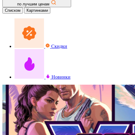
по лучшим ценам
Списком
Картинками
Скидки
Новинки