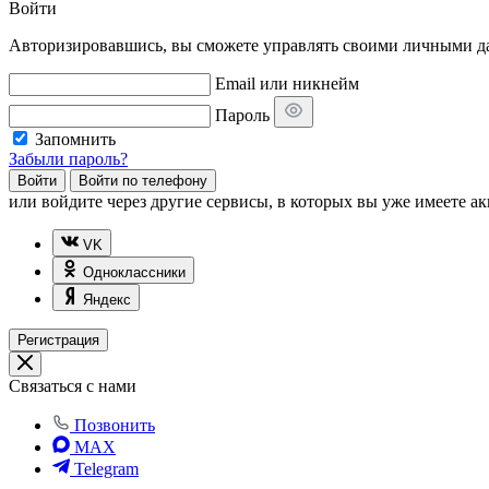
Войти
Авторизировавшись, вы сможете управлять своими личными дан
Email или никнейм
Пароль
Запомнить
Забыли пароль?
Войти
Войти по телефону
или
войдите через другие сервисы, в которых вы уже имеете ак
VK
Одноклассники
Яндекс
Регистрация
Связаться с нами
Позвонить
MAX
Telegram