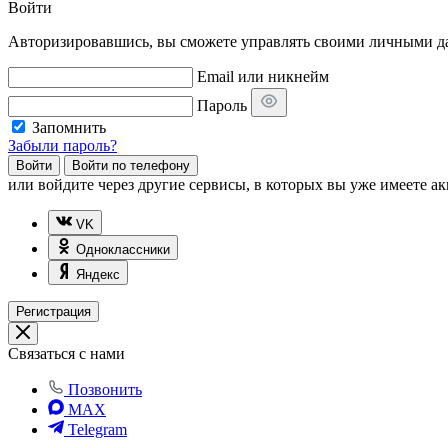
Войти
Авторизировавшись, вы сможете управлять своими личными дан
Email или никнейм
Пароль
Запомнить
Забыли пароль?
Войти
Войти по телефону
или
войдите через другие сервисы, в которых вы уже имеете ак
VK
Одноклассники
Яндекс
Регистрация
Связаться с нами
Позвонить
MAX
Telegram