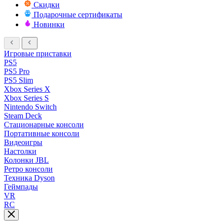
Скидки
Подарочные сертификаты
Новинки
Игровые приставки
PS5
PS5 Pro
PS5 Slim
Xbox Series X
Xbox Series S
Nintendo Switch
Steam Deck
Стационарные консоли
Портативные консоли
Видеоигры
Настолки
Колонки JBL
Ретро консоли
Техника Dyson
Геймпады
VR
RC