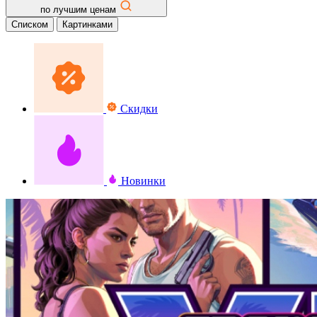
по лучшим ценам
Списком
Картинками
Скидки
Новинки