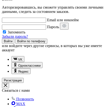
Авторизировавшись, вы сможете управлять своими личными
данными, следить за состоянием заказов.
Email или никнейм
Пароль
Запомнить
Забыли пароль?
Войти
Войти по телефону
или
войдите через другие сервисы, в которых вы уже имеете
аккаунт
VK
Одноклассники
Яндекс
Регистрация
Связаться с нами
Позвонить
MAX