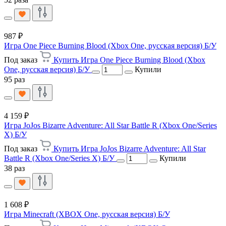
987 ₽
Игра One Piece Burning Blood (Xbox One, русская версия) Б/У
Под заказ
Купить Игра One Piece Burning Blood (Xbox
One, русская версия) Б/У
Купили
95 раз
4 159 ₽
Игра JoJos Bizarre Adventure: All Star Battle R (Xbox One/Series
X) Б/У
Под заказ
Купить Игра JoJos Bizarre Adventure: All Star
Battle R (Xbox One/Series X) Б/У
Купили
38 раз
1 608 ₽
Игра Minecraft (XBOX One, русская версия) Б/У