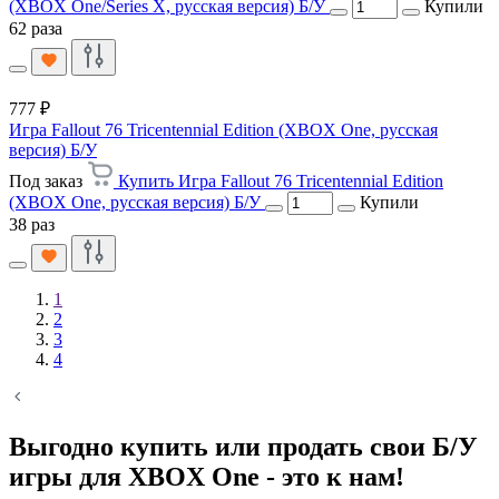
(XBOX One/Series X, русская версия) Б/У
Купили
62 раза
777 ₽
Игра Fallout 76 Tricentennial Edition (XBOX One, русская
версия) Б/У
Под заказ
Купить Игра Fallout 76 Tricentennial Edition
(XBOX One, русская версия) Б/У
Купили
38 раз
1
2
3
4
Выгодно купить или продать свои Б/У
игры для XBOX One - это к нам!