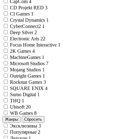
CapCom
4
CD Projekt RED
3
CI Games
1
Crystal Dynamics
1
CyberConnect2
1
Deep Silver
2
Electronic Arts
22
Focus Home Interactive
1
2K Games
4
MachineGames
1
Microsoft Studios
7
Mojang Studios
1
Outright Games
1
Rockstar Games
3
SQUARE ENIX
4
Sumo Digital
1
THQ
1
Ubisoft
20
WB Games
8
Жанры
Сбросить
Эксклюзивы
3
Популярные
2
Детские
1