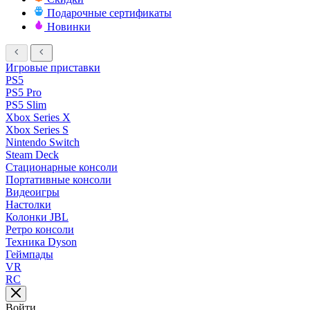
Подарочные сертификаты
Новинки
Игровые приставки
PS5
PS5 Pro
PS5 Slim
Xbox Series X
Xbox Series S
Nintendo Switch
Steam Deck
Стационарные консоли
Портативные консоли
Видеоигры
Настолки
Колонки JBL
Ретро консоли
Техника Dyson
Геймпады
VR
RC
Войти