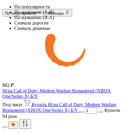
По популярности
По названию (А-Я)
По популярности
Фильтры
По названию (Я-А)
Сначала дорогие
Сначала дешевые
882 ₽
Игра Call of Duty: Modern Warfare Remastered (XBOX
One/Series X) Б/У
Под заказ
Купить Игра Call of Duty: Modern Warfare
Remastered (XBOX One/Series X) Б/У
Купили
94 раза