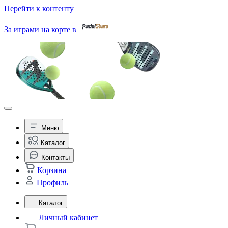
Перейти к контенту
За играми на корте в
Меню
Каталог
Контакты
Корзина
Профиль
Каталог
Личный кабинет