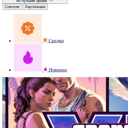
по лучшим ценам
Списком
Картинками
Скидки
Новинки