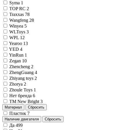
Syma
1
TOP RC
2
Traxxas
78
Wangfeng
28
Winyea
5
WLToys
3
WPL
12
Yearoo
13
YED
4
YinRun
1
Zegan
10
Zhencheng
2
ZhengGuang
4
Zhiyang toys
2
Zhorya
2
Zhoule Toys
1
Нет бренда
6
ТМ New Bright
3
Материал
Сбросить
Пластик
7
Наличие двигателя
Сбросить
Да
499