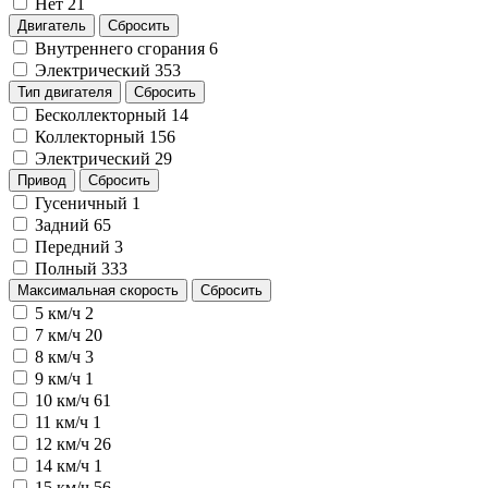
Нет
21
Двигатель
Сбросить
Внутреннего сгорания
6
Электрический
353
Тип двигателя
Сбросить
Бесколлекторный
14
Коллекторный
156
Электрический
29
Привод
Сбросить
Гусеничный
1
Задний
65
Передний
3
Полный
333
Максимальная скорость
Сбросить
5 км/ч
2
7 км/ч
20
8 км/ч
3
9 км/ч
1
10 км/ч
61
11 км/ч
1
12 км/ч
26
14 км/ч
1
15 км/ч
56