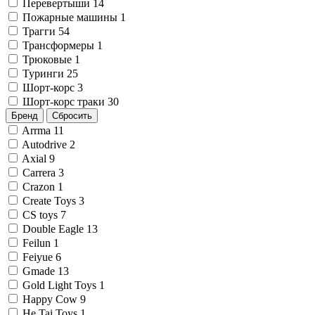
Перевертыши
14
Пожарные машины
1
Трагги
54
Трансформеры
1
Трюковые
1
Туринги
25
Шорт-корс
3
Шорт-корс траки
30
Бренд
Сбросить
Arrma
11
Autodrive
2
Axial
9
Carrera
3
Crazon
1
Create Toys
3
CS toys
7
Double Eagle
13
Feilun
1
Feiyue
6
Gmade
13
Gold Light Toys
1
Happy Cow
9
He Tai Toys
1