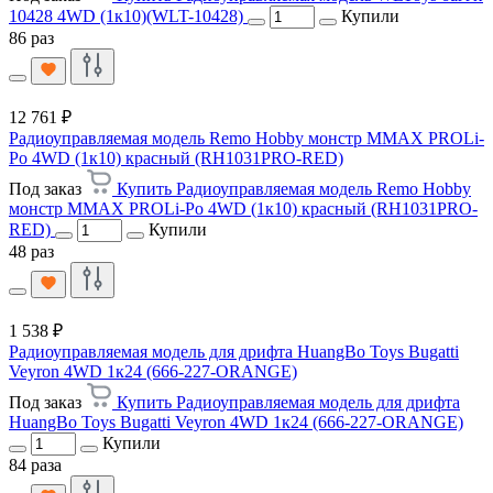
10428 4WD (1к10)(WLT-10428)
Купили
86 раз
12 761 ₽
Радиоуправляемая модель Remo Hobby монстр MMAX PROLi-
Po 4WD (1к10) красный (RH1031PRO-RED)
Под заказ
Купить Радиоуправляемая модель Remo Hobby
монстр MMAX PROLi-Po 4WD (1к10) красный (RH1031PRO-
RED)
Купили
48 раз
1 538 ₽
Радиоуправляемая модель для дрифта HuangBo Toys Bugatti
Veyron 4WD 1к24 (666-227-ORANGE)
Под заказ
Купить Радиоуправляемая модель для дрифта
HuangBo Toys Bugatti Veyron 4WD 1к24 (666-227-ORANGE)
Купили
84 раза