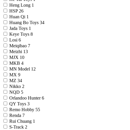
Heng Long
1
HSP
26
Huan Qi
1
Huang Bo Toys
34
Jada Toys
1
Keye Toys
8
Losi
6
Meiqibao
7
Meizhi
13
MJX
10
MKB
4
MN Model
12
MX
9
MZ
34
Nikko
2
NQD
5
Orlandoo Hunter
6
QY Toys
3
Remo Hobby
55
Renda
7
Rui Chuang
1
S-Track
2