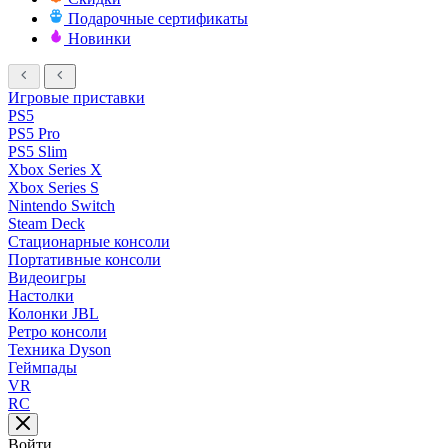
Подарочные сертификаты
Новинки
Игровые приставки
PS5
PS5 Pro
PS5 Slim
Xbox Series X
Xbox Series S
Nintendo Switch
Steam Deck
Стационарные консоли
Портативные консоли
Видеоигры
Настолки
Колонки JBL
Ретро консоли
Техника Dyson
Геймпады
VR
RC
Войти