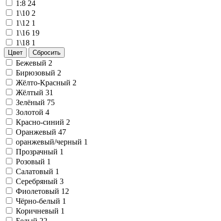
1:8
24
1\10
2
1\12
1
1\16
19
1\18
1
Цвет
Сбросить
Бежевый
2
Бирюзовый
2
Жёлто-Красный
2
Жёлтый
31
Зелёный
75
Золотой
4
Красно-синий
2
Оранжевый
47
оранжевый/черный
1
Прозрачный
1
Розовый
1
Салатовый
1
Серебряный
3
Фиолетовый
12
Чёрно-белый
1
Коричневый
1
Белый
22