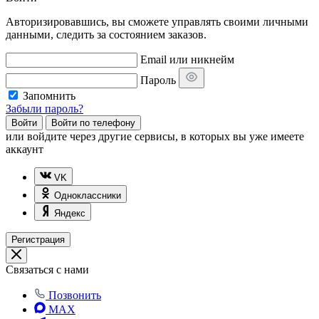
Авторизировавшись, вы сможете управлять своими личными
данными, следить за состоянием заказов.
Email или никнейм
Пароль
Запомнить
Забыли пароль?
Войти
Войти по телефону
или
войдите через другие сервисы, в которых вы уже имеете
аккаунт
VK
Одноклассники
Яндекс
Регистрация
Связаться с нами
Позвонить
MAX