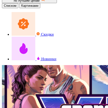
по лучшим ценам
Списком
Картинками
Скидки
Новинки