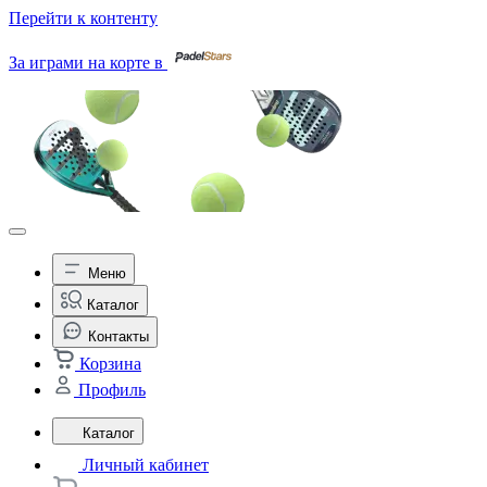
Перейти к контенту
За играми на корте в
Меню
Каталог
Контакты
Корзина
Профиль
Каталог
Личный кабинет