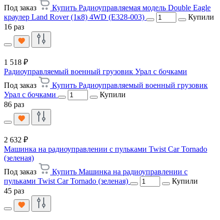
Под заказ
Купить Радиоуправляемая модель Double Eagle
краулер Land Rover (1к8) 4WD (E328-003)
Купили
16 раз
1 518 ₽
Радиоуправляемый военный грузовик Урал c бочками
Под заказ
Купить Радиоуправляемый военный грузовик
Урал c бочками
Купили
86 раз
2 632 ₽
Машинка на радиоуправлении с пульками Twist Car Tornado
(зеленая)
Под заказ
Купить Машинка на радиоуправлении с
пульками Twist Car Tornado (зеленая)
Купили
45 раз