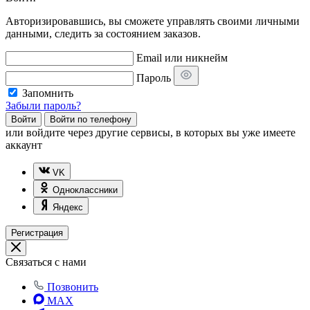
Авторизировавшись, вы сможете управлять своими личными
данными, следить за состоянием заказов.
Email или никнейм
Пароль
Запомнить
Забыли пароль?
Войти
Войти по телефону
или
войдите через другие сервисы, в которых вы уже имеете
аккаунт
VK
Одноклассники
Яндекс
Регистрация
Связаться с нами
Позвонить
MAX