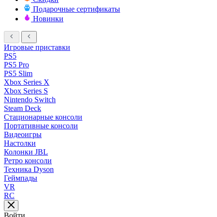
Подарочные сертификаты
Новинки
Игровые приставки
PS5
PS5 Pro
PS5 Slim
Xbox Series X
Xbox Series S
Nintendo Switch
Steam Deck
Стационарные консоли
Портативные консоли
Видеоигры
Настолки
Колонки JBL
Ретро консоли
Техника Dyson
Геймпады
VR
RC
Войти