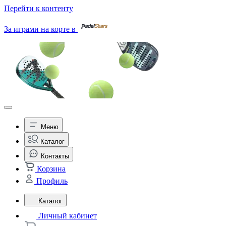
Перейти к контенту
За играми на корте в
Меню
Каталог
Контакты
Корзина
Профиль
Каталог
Личный кабинет