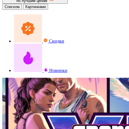
по лучшим ценам
Списком
Картинками
Скидки
Новинки