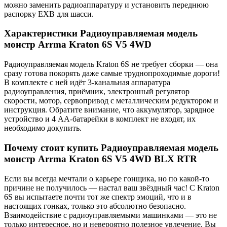
можно заменить радиоаппаратуру и установить переднюю
распорку EXB для шасси.
Характеристики Радиоуправляемая модель
монстр Arrma Kraton 6S V5 4WD
Радиоуправляемая модель Kraton 6S не требует сборки — она
сразу готова покорять даже самые труднопроходимые дороги!
В комплекте с ней идёт 3-канальная аппаратура
радиоуправления, приёмник, электронный регулятор
скорости, мотор, сервопривод с металлическим редуктором и
инструкция. Обратите внимание, что аккумулятор, зарядное
устройство и 4 АА-батарейки в комплект не входят, их
необходимо докупить.
Почему стоит купить Радиоуправляемая модель
монстр Arrma Kraton 6S V5 4WD BLX RTR
Если вы всегда мечтали о карьере гонщика, но по какой-то
причине не получилось — настал ваш звёздный час! С Kraton
6S вы испытаете почти тот же спектр эмоций, что и в
настоящих гонках, только это абсолютно безопасно.
Взаимодействие с радиоуправляемыми машинками — это не
только интересное, но и невероятно полезное увлечение. Вы