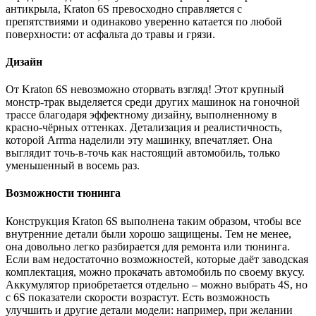
антикрыла, Kraton 6S превосходно справляется с
препятствиями и одинаково уверенно катается по любой
поверхности: от асфальта до травы и грязи.
Дизайн
От Kraton 6S невозможно оторвать взгляд! Этот крупный
монстр-трак выделяется среди других машинок на гоночной
трассе благодаря эффектному дизайну, выполненному в
красно-чёрных оттенках. Детализация и реалистичность,
которой Arrma наделили эту машинку, впечатляет. Она
выглядит точь-в-точь как настоящий автомобиль, только
уменьшенный в восемь раз.
Возможности тюнинга
Конструкция Kraton 6S выполнена таким образом, чтобы все
внутренние детали были хорошо защищены. Тем не менее,
она довольно легко разбирается для ремонта или тюнинга.
Если вам недостаточно возможностей, которые даёт заводская
комплектация, можно прокачать автомобиль по своему вкусу.
Аккумулятор приобретается отдельно – можно выбрать 4S, но
с 6S показатели скорости возрастут. Есть возможность
улучшить и другие детали модели: например, при желании