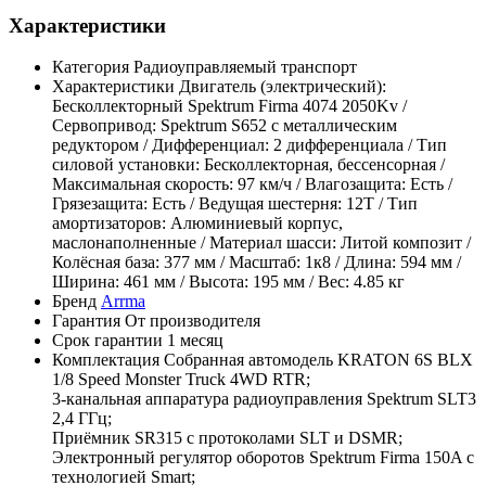
Характеристики
Категория
Радиоуправляемый транспорт
Характеристики
Двигатель (электрический):
Бесколлекторный Spektrum Firma 4074 2050Kv /
Сервопривод: Spektrum S652 с металлическим
редуктором / Дифференциал: 2 дифференциала / Тип
силовой установки: Бесколлекторная, бессенсорная /
Максимальная скорость: 97 км/ч / Влагозащита: Есть /
Грязезащита: Есть / Ведущая шестерня: 12T / Тип
амортизаторов: Алюминиевый корпус,
маслонаполненные / Материал шасси: Литой композит /
Колёсная база: 377 мм / Масштаб: 1к8 / Длина: 594 мм /
Ширина: 461 мм / Высота: 195 мм / Вес: 4.85 кг
Бренд
Arrma
Гарантия
От производителя
Срок гарантии
1 месяц
Комплектация
Собранная автомодель KRATON 6S BLX
1/8 Speed Monster Truck 4WD RTR;
3-канальная аппаратура радиоуправления Spektrum SLT3
2,4 ГГц;
Приёмник SR315 с протоколами SLT и DSMR;
Электронный регулятор оборотов Spektrum Firma 150A с
технологией Smart;