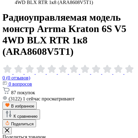
4WD BLX RTR 1к8 (ARA8608V5T1)
Радиоуправляемая модель
монстр Arrma Kraton 6S V5
4WD BLX RTR 1к8
(ARA8608V5T1)
0 (0 отзывов)
0
вопросов
87
покупок
(3122)
1
сейчас просматривают
В избранное
К сравнению
Поделиться
Поделиться товаром