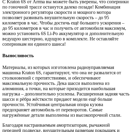
С Kraton 6S от Arrma вы можете быть уверены, что соперники
по гоночной трассе останутся далеко позади! Комбинация
электронного регулятора скорости и мощного мотора
позволяет развивать внушительную скорость – до 95
километров в час. Чтобы достичь ещё большего ускорения –
до 95 километров в час и получить от автомобиля максимум,
можно установить 6S Li-Po аккумулятор и дополнительную
ведущую шестерню, идущую в комплекте. Не оставляйте
соперникам ни единого шанса!
Выносливость
Материалы, из которых изготовлена радиоуправляемая
машинка Kraton 6S, гарантируют, что она не развалится от
столкновений с препятствиями, и обеспечивают
максимальную прочность. Дека шасси выполнена из
алюминия, а точки, на которые приходится наибольшая
нагрузка – дополнительно усилены. Расширенная задняя часть
шасси и рёбра жёсткости придают модели ещё больше
прочности. Устойчивая центральная опора кузова
предохраняет автомобиль от переворотов. Самые
нагружённые детали выполнены из высокопрочной стали.
Благодаря настраиваемым амортизаторам, рычажной
передней подвеске, внушительным размерам покрышек и