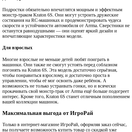
Подростки обязательно впечатлятся мощным и эффектным
монстр-траком Kraton 6S. Они могут устроить дружеские
состязания на RC-машинках и продемонстрировать чудеса
скорости и устойчивости автомобиля от Arrma. Сверстники не
останутся равнодушными — они оценят яркий дизайн и
впечатляющие характеристики модели.
Для взрослых
Многие взрослые не меньше детей любят поиграть в
машинки. Они также не смогут устоять перед соблазном
погонять на Kraton 6S. Эта модель достаточно серьёзная,
чтобы понравиться взрослому, и достаточно проста в
управлении, чтобы её мог освоить даже ребёнок. А
возможность не только устраивать гонки, но и всячески
прокачивать свой монстр-трак от Arrma ещё больше подогреет
интерес. Кроме того, Kraton 6S станет отличным пополнением
вашей коллекции машинок.
Максимальная выгода от ИгроРай
Только в интернет-магазине ИгроРай, оформляя заказ сейчас,
вы получаете возможность купить товар со скидкой уже