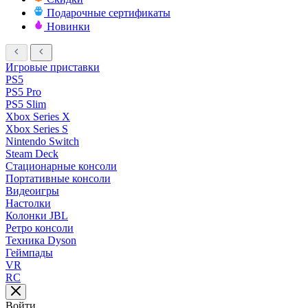
Подарочные сертификаты
Новинки
Игровые приставки
PS5
PS5 Pro
PS5 Slim
Xbox Series X
Xbox Series S
Nintendo Switch
Steam Deck
Стационарные консоли
Портативные консоли
Видеоигры
Настолки
Колонки JBL
Ретро консоли
Техника Dyson
Геймпады
VR
RC
Войти