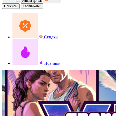
по лучшим ценам
Списком
Картинками
Скидки
Новинки