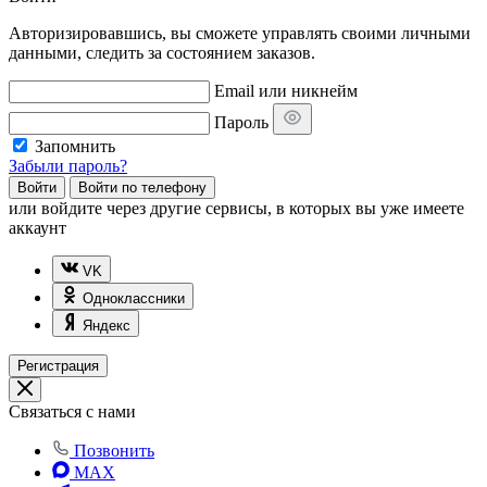
Авторизировавшись, вы сможете управлять своими личными
данными, следить за состоянием заказов.
Email или никнейм
Пароль
Запомнить
Забыли пароль?
Войти
Войти по телефону
или
войдите через другие сервисы, в которых вы уже имеете
аккаунт
VK
Одноклассники
Яндекс
Регистрация
Связаться с нами
Позвонить
MAX