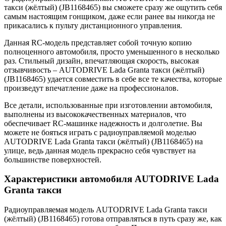
такси (жёлтый) (JB1168465) вы сможете сразу же ощутить себя
самым настоящим гонщиком, даже если ранее вы никогда не
прикасались к пульту дистанционного управления.
Данная RC-модель представляет собой точную копию
полноценного автомобиля, просто уменьшенного в несколько
раз. Стильный дизайн, впечатляющая скорость, высокая
отзывчивость – AUTODRIVE Lada Granta такси (жёлтый)
(JB1168465) удается совместить в себе все те качества, которые
произведут впечатление даже на профессионалов.
Все детали, использованные при изготовлении автомобиля,
выполнены из высококачественных материалов, что
обеспечивает RC-машинке надежность и долголетие. Вы
можете не бояться играть с радиоуправляемой моделью
AUTODRIVE Lada Granta такси (жёлтый) (JB1168465) на
улице, ведь данная модель прекрасно себя чувствует на
большинстве поверхностей.
Характеристики автомобиля AUTODRIVE Lada
Granta такси
Радиоуправляемая модель AUTODRIVE Lada Granta такси
(жёлтый) (JB1168465) готова отправляться в путь сразу же, как