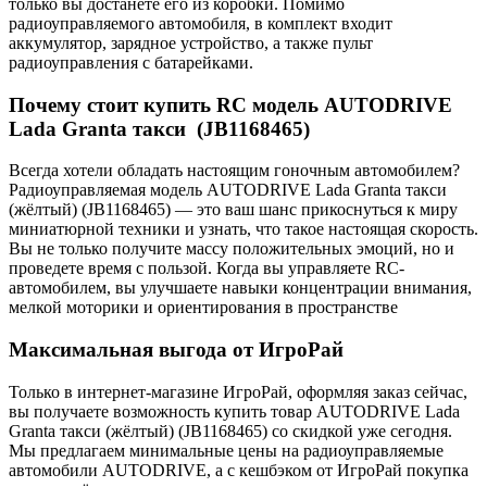
только вы достанете его из коробки. Помимо
радиоуправляемого автомобиля, в комплект входит
аккумулятор, зарядное устройство, а также пульт
радиоуправления c батарейками.
Почему стоит купить RC модель AUTODRIVE
Lada Granta такси (JB1168465)
Всегда хотели обладать настоящим гоночным автомобилем?
Радиоуправляемая модель AUTODRIVE Lada Granta такси
(жёлтый) (JB1168465) — это ваш шанс прикоснуться к миру
миниатюрной техники и узнать, что такое настоящая скорость.
Вы не только получите массу положительных эмоций, но и
проведете время с пользой. Когда вы управляете RC-
автомобилем, вы улучшаете навыки концентрации внимания,
мелкой моторики и ориентирования в пространстве
Максимальная выгода от ИгроРай
Только в интернет-магазине ИгроРай, оформляя заказ сейчас,
вы получаете возможность купить товар AUTODRIVE Lada
Granta такси (жёлтый) (JB1168465) со скидкой уже сегодня.
Мы предлагаем минимальные цены на радиоуправляемые
автомобили AUTODRIVE, а с кешбэком от ИгроРай покупка