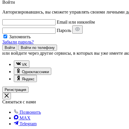
Войти
Авторизировавшись, вы сможете управлять своими личными дан
Email или никнейм
Пароль
Запомнить
Забыли пароль?
Войти
Войти по телефону
или
войдите через другие сервисы, в которых вы уже имеете ак
VK
Одноклассники
Яндекс
Регистрация
Связаться с нами
Позвонить
MAX
Telegram