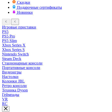
Скидки
Подарочные сертификаты
Новинки
Игровые приставки
PS5
PS5 Pro
PS5 Slim
Xbox Series X
Xbox Series S
Nintendo Switch
Steam Deck
Стационарные консоли
Портативные консоли
Видеоигры
Настолки
Колонки JBL
Ретро консоли
Техника Dyson
Геймпады
VR
RC