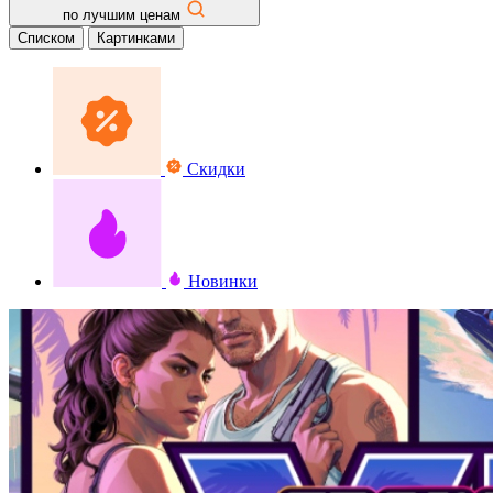
по лучшим ценам
Списком
Картинками
Скидки
Новинки