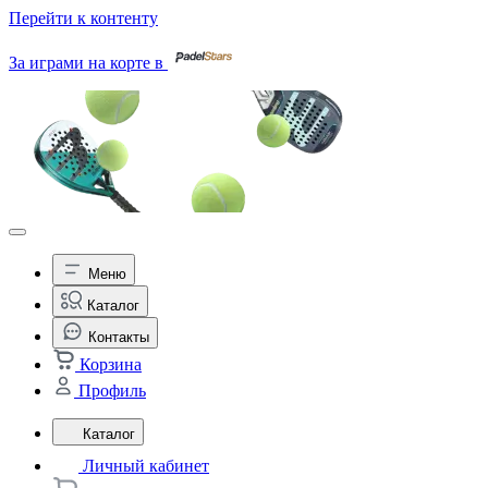
Перейти к контенту
За играми на корте в
Меню
Каталог
Контакты
Корзина
Профиль
Каталог
Личный кабинет