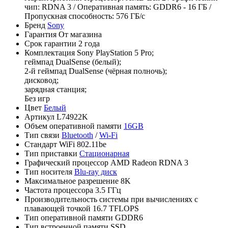
чип: RDNA 3 / Оперативная память: GDDR6 - 16 ГБ /
Пропускная способность: 576 ГБ/с
Бренд
Sony
Гарантия
От магазина
Срок гарантии
2 года
Комплектация
Sony PlayStation 5 Pro;
геймпад DualSense (белый);
2-й геймпад DualSense (чёрная полночь);
дисковод;
зарядная станция;
Без игр
Цвет
Белый
Артикул
L74922K
Объем оперативной памяти
16GB
Тип связи
Bluetooth
/
Wi-Fi
Стандарт WiFi
802.11be
Тип приставки
Стационарная
Графический процессор
AMD Radeon RDNA 3
Тип носителя
Blu-ray диск
Максимальное разрешение
8K
Частота процессора
3.5 ГГц
Производительность системы при вычислениях с
плавающей точкой
16.7 TFLOPS
Тип оперативной памяти
GDDR6
Тип встроенной памяти
SSD