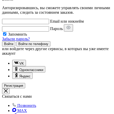
Авторизировавшись, вы сможете управлять своими личными
данными, следить за состоянием заказов.
Email или никнейм
Пароль
Запомнить
Забыли пароль?
Войти
Войти по телефону
или
войдите через другие сервисы, в которых вы уже имеете
аккаунт
VK
Одноклассники
Яндекс
Регистрация
Связаться с нами
Позвонить
MAX