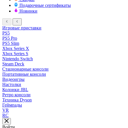
Подарочные сертификаты
Новинки
Игровые приставки
PS5
PS5 Pro
PS5 Slim
Xbox Series X
Xbox Series S
Nintendo Switch
Steam Deck
Стационарные консоли
Портативные консоли
Видеоигры
Настолки
Колонки JBL
Ретро консоли
Техника Dyson
Геймпады
VR
RC
Войти