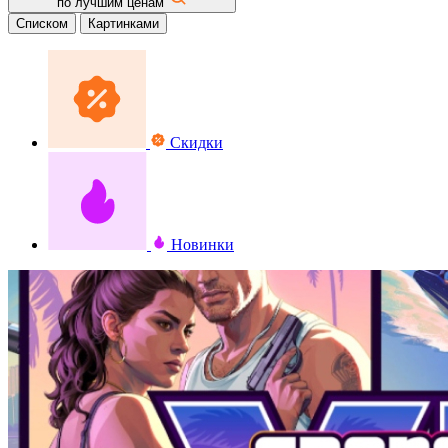
по лучшим ценам
Списком
Картинками
Скидки
Новинки