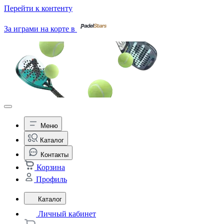
Перейти к контенту
За играми на корте в
Меню
Каталог
Контакты
Корзина
Профиль
Каталог
Личный кабинет