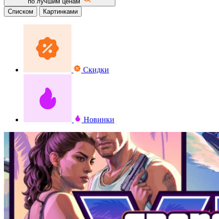
по лучшим ценам
Списком
Картинками
Скидки
Новинки