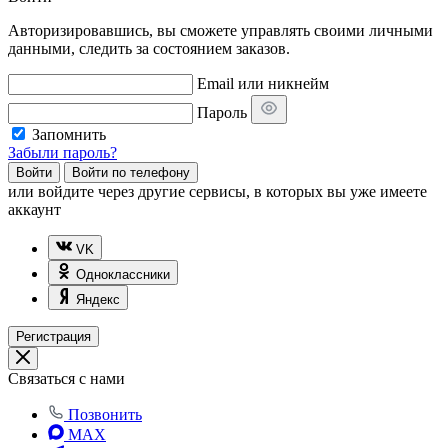
Авторизировавшись, вы сможете управлять своими личными
данными, следить за состоянием заказов.
Email или никнейм
Пароль
Запомнить
Забыли пароль?
Войти
Войти по телефону
или
войдите через другие сервисы, в которых вы уже имеете
аккаунт
VK
Одноклассники
Яндекс
Регистрация
Связаться с нами
Позвонить
MAX