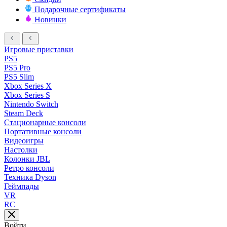
Подарочные сертификаты
Новинки
Игровые приставки
PS5
PS5 Pro
PS5 Slim
Xbox Series X
Xbox Series S
Nintendo Switch
Steam Deck
Стационарные консоли
Портативные консоли
Видеоигры
Настолки
Колонки JBL
Ретро консоли
Техника Dyson
Геймпады
VR
RC
Войти