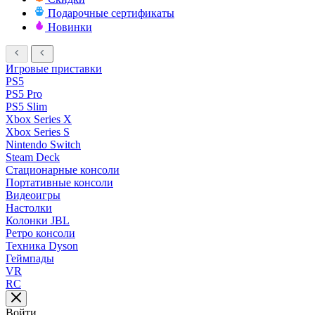
Подарочные сертификаты
Новинки
Игровые приставки
PS5
PS5 Pro
PS5 Slim
Xbox Series X
Xbox Series S
Nintendo Switch
Steam Deck
Стационарные консоли
Портативные консоли
Видеоигры
Настолки
Колонки JBL
Ретро консоли
Техника Dyson
Геймпады
VR
RC
Войти