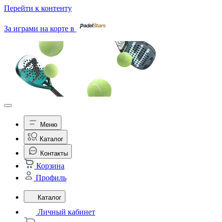
Перейти к контенту
За играми на корте в
Меню
Каталог
Контакты
Корзина
Профиль
Каталог
Личный кабинет