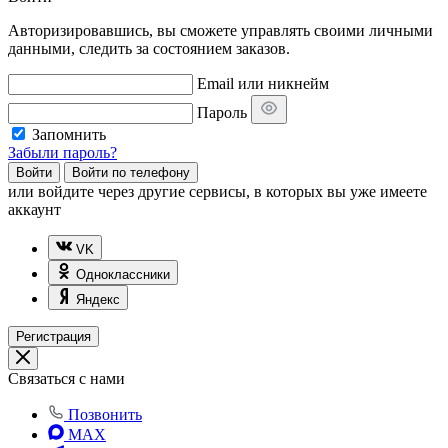
Авторизировавшись, вы сможете управлять своими личными
данными, следить за состоянием заказов.
Email или никнейм
Пароль
Запомнить
Забыли пароль?
Войти
Войти по телефону
или
войдите через другие сервисы, в которых вы уже имеете
аккаунт
VK
Одноклассники
Яндекс
Регистрация
Связаться с нами
Позвонить
MAX