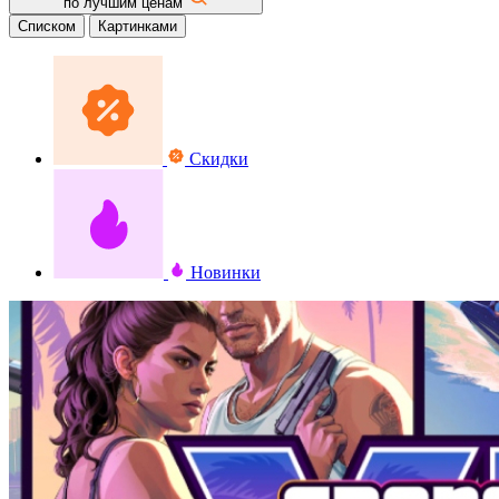
по лучшим ценам
Списком
Картинками
Скидки
Новинки