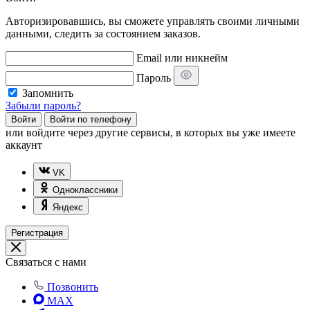
Авторизировавшись, вы сможете управлять своими личными
данными, следить за состоянием заказов.
Email или никнейм
Пароль
Запомнить
Забыли пароль?
Войти
Войти по телефону
или
войдите через другие сервисы, в которых вы уже имеете
аккаунт
VK
Одноклассники
Яндекс
Регистрация
Связаться с нами
Позвонить
MAX