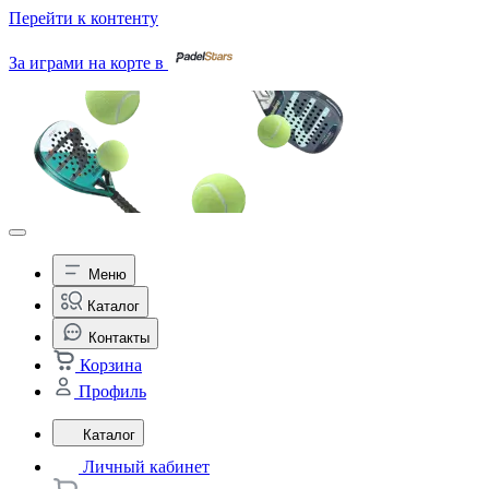
Перейти к контенту
За играми на корте в
Меню
Каталог
Контакты
Корзина
Профиль
Каталог
Личный кабинет