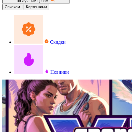
по лучшим ценам
Списком
Картинками
Скидки
Новинки