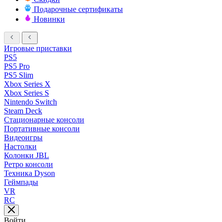
Подарочные сертификаты
Новинки
Игровые приставки
PS5
PS5 Pro
PS5 Slim
Xbox Series X
Xbox Series S
Nintendo Switch
Steam Deck
Стационарные консоли
Портативные консоли
Видеоигры
Настолки
Колонки JBL
Ретро консоли
Техника Dyson
Геймпады
VR
RC
Войти