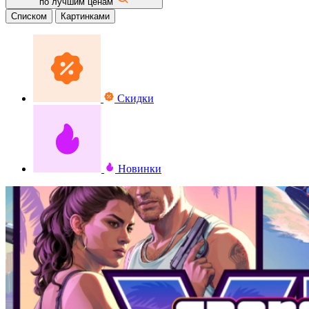
по лучшим ценам
Списком
Картинками
Скидки
Новинки