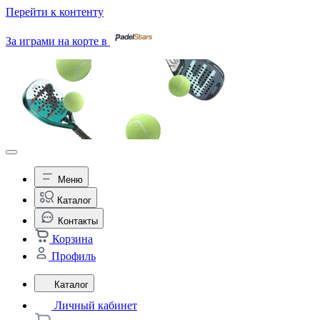
Перейти к контенту
За играми на корте в
Меню
Каталог
Контакты
Корзина
Профиль
Каталог
Личный кабинет