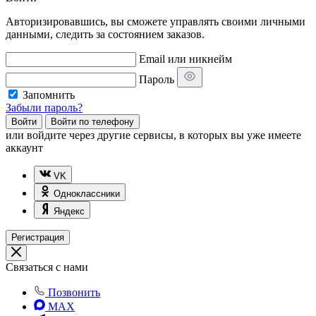
Авторизировавшись, вы сможете управлять своими личными
данными, следить за состоянием заказов.
Email или никнейм
Пароль
Запомнить
Забыли пароль?
Войти
Войти по телефону
или
войдите через другие сервисы, в которых вы уже имеете
аккаунт
VK
Одноклассники
Яндекс
Регистрация
Связаться с нами
Позвонить
MAX