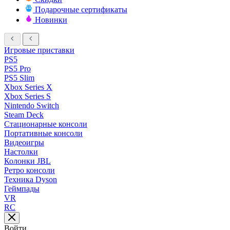
Подарочные сертификаты
Новинки
Игровые приставки
PS5
PS5 Pro
PS5 Slim
Xbox Series X
Xbox Series S
Nintendo Switch
Steam Deck
Стационарные консоли
Портативные консоли
Видеоигры
Настолки
Колонки JBL
Ретро консоли
Техника Dyson
Геймпады
VR
RC
Войти