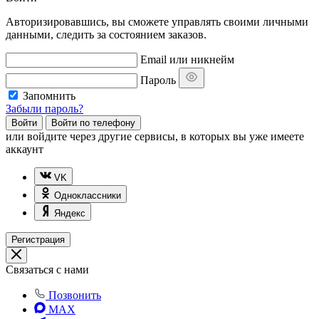
Авторизировавшись, вы сможете управлять своими личными
данными, следить за состоянием заказов.
Email или никнейм
Пароль
Запомнить
Забыли пароль?
Войти
Войти по телефону
или
войдите через другие сервисы, в которых вы уже имеете
аккаунт
VK
Одноклассники
Яндекс
Регистрация
Связаться с нами
Позвонить
MAX