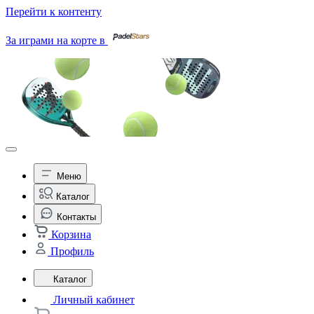
Перейти к контенту
За играми на корте в
Меню
Каталог
Контакты
Корзина
Профиль
Каталог
Личный кабинет