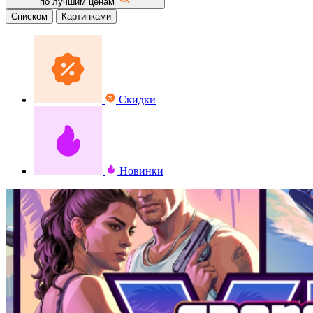
по лучшим ценам
Списком
Картинками
Скидки
Новинки