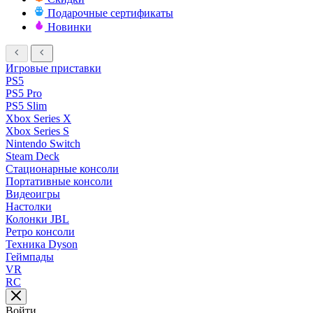
Подарочные сертификаты
Новинки
Игровые приставки
PS5
PS5 Pro
PS5 Slim
Xbox Series X
Xbox Series S
Nintendo Switch
Steam Deck
Стационарные консоли
Портативные консоли
Видеоигры
Настолки
Колонки JBL
Ретро консоли
Техника Dyson
Геймпады
VR
RC
Войти