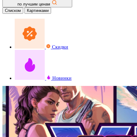
по лучшим ценам
Списком
Картинками
Скидки
Новинки