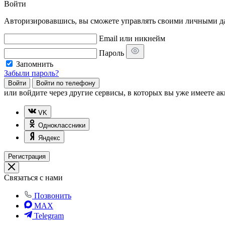
Войти
Авторизировавшись, вы сможете управлять своими личными дан
Email или никнейм
Пароль
Запомнить
Забыли пароль?
Войти
Войти по телефону
или
войдите через другие сервисы, в которых вы уже имеете ак
VK
Одноклассники
Яндекс
Регистрация
Связаться с нами
Позвонить
MAX
Telegram