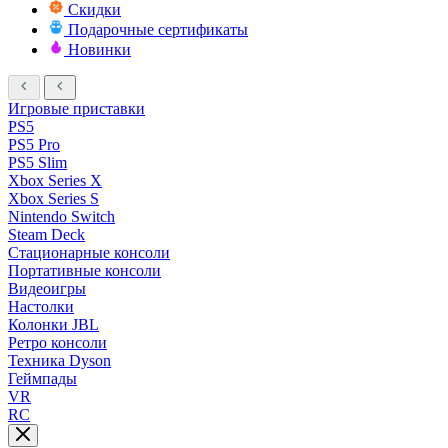
Скидки
Подарочные сертификаты
Новинки
Игровые приставки
PS5
PS5 Pro
PS5 Slim
Xbox Series X
Xbox Series S
Nintendo Switch
Steam Deck
Стационарные консоли
Портативные консоли
Видеоигры
Настолки
Колонки JBL
Ретро консоли
Техника Dyson
Геймпады
VR
RC