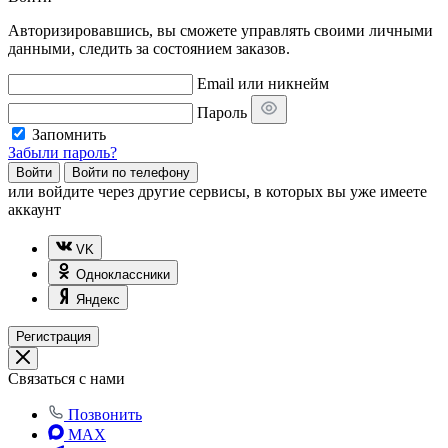
Авторизировавшись, вы сможете управлять своими личными
данными, следить за состоянием заказов.
Email или никнейм
Пароль
Запомнить
Забыли пароль?
Войти
Войти по телефону
или
войдите через другие сервисы, в которых вы уже имеете
аккаунт
VK
Одноклассники
Яндекс
Регистрация
Связаться с нами
Позвонить
MAX