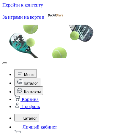
Перейти к контенту
За играми на корте в
Меню
Каталог
Контакты
Корзина
Профиль
Каталог
Личный кабинет