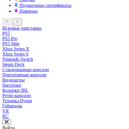
Подарочные сертификаты
Новинки
Игровые приставки
PS5
PS5 Pro
PS5 Slim
Xbox Series X
Xbox Series S
Nintendo Switch
Steam Deck
Стационарные консоли
Портативные консоли
Видеоигры
Настолки
Колонки JBL
Ретро консоли
Техника Dyson
Геймпады
VR
RC
Войти