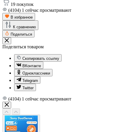
19
покупок
(4104)
1
сейчас просматривают
В избранное
К сравнению
Поделиться
Поделиться товаром
Скопировать ссылку
ВКонтакте
Одноклассники
Telegram
Twitter
(4104)
1
сейчас просматривают