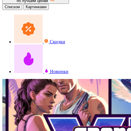
по лучшим ценам
Списком
Картинками
Скидки
Новинки