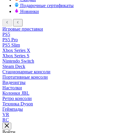
Подарочные сертификаты
Новинки
Игровые приставки
PS5
PS5 Pro
PS5 Slim
Xbox Series X
Xbox Series S
Nintendo Switch
Steam Deck
Стационарные консоли
Портативные консоли
Видеоигры
Настолки
Колонки JBL
Ретро консоли
Техника Dyson
Геймпады
VR
RC
Войти