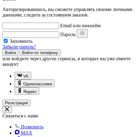
Авторизировавшись, вы сможете управлять своими личными
данными, следить за состоянием заказов.
Email или никнейм
Пароль
Запомнить
Забыли пароль?
Войти
Войти по телефону
или
войдите через другие сервисы, в которых вы уже имеете
аккаунт
VK
Одноклассники
Яндекс
Регистрация
Связаться с нами
Позвонить
MAX