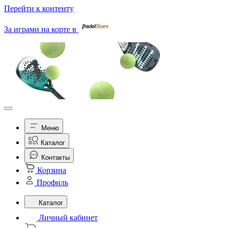
Перейти к контенту
За играми на корте в
Меню
Каталог
Контакты
Корзина
Профиль
Каталог
Личный кабинет