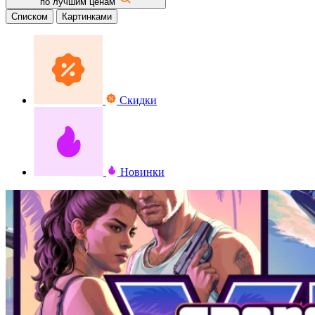
по лучшим ценам
Списком
Картинками
Скидки
Новинки