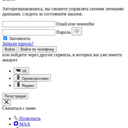
Авторизировавшись, вы сможете управлять своими личными
данными, следить за состоянием заказов.
Email или никнейм
Пароль
Запомнить
Забыли пароль?
Войти
Войти по телефону
или
войдите через другие сервисы, в которых вы уже имеете
аккаунт
VK
Одноклассники
Яндекс
Регистрация
Связаться с нами
Позвонить
MAX