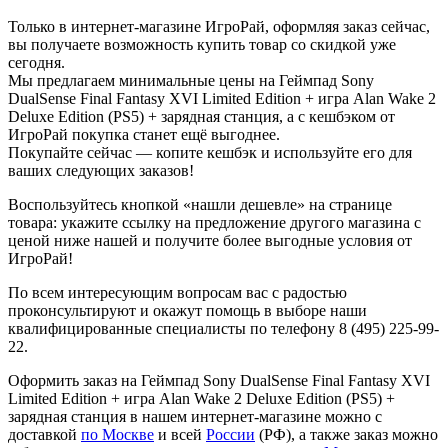
Только в интернет-магазине ИгроРай, оформляя заказ сейчас,
вы получаете возможность купить товар со скидкой уже
сегодня.
Мы предлагаем минимальные цены на Геймпад Sony
DualSense Final Fantasy XVI Limited Edition + игра Alan Wake 2
Deluxe Edition (PS5) + зарядная станция, а с кешбэком от
ИгроРай покупка станет ещё выгоднее.
Покупайте сейчас — копите кешбэк и используйте его для
ваших следующих заказов!
Воспользуйтесь кнопкой «нашли дешевле» на странице
товара: укажите ссылку на предложение другого магазина с
ценой ниже нашей и получите более выгодные условия от
ИгроРай!
По всем интересующим вопросам вас с радостью
проконсультируют и окажут помощь в выборе наши
квалифицированные специалисты по телефону 8 (495) 225-99-
22.
Оформить заказ на Геймпад Sony DualSense Final Fantasy XVI
Limited Edition + игра Alan Wake 2 Deluxe Edition (PS5) +
зарядная станция в нашем интернет-магазине можно с
доставкой
по Москве
и всей
России
(РФ), а также заказ можно