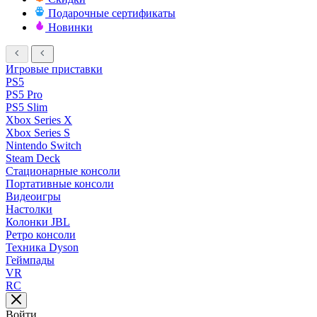
Подарочные сертификаты
Новинки
Игровые приставки
PS5
PS5 Pro
PS5 Slim
Xbox Series X
Xbox Series S
Nintendo Switch
Steam Deck
Стационарные консоли
Портативные консоли
Видеоигры
Настолки
Колонки JBL
Ретро консоли
Техника Dyson
Геймпады
VR
RC
Войти