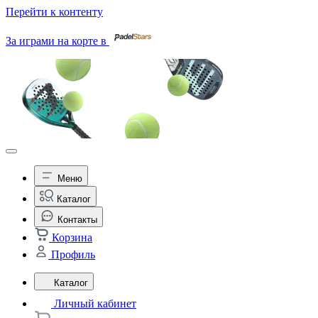
Перейти к контенту
За играми на корте в
Меню
Каталог
Контакты
Корзина
Профиль
Каталог
Личный кабинет