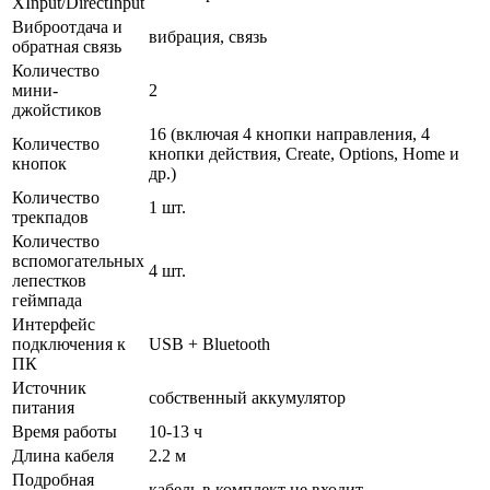
XInput/DirectInput
Виброотдача и
вибрация, связь
обратная связь
Количество
мини-
2
джойстиков
16 (включая 4 кнопки направления, 4
Количество
кнопки действия, Create, Options, Home и
кнопок
др.)
Количество
1 шт.
трекпадов
Количество
вспомогательных
4 шт.
лепестков
геймпада
Интерфейс
подключения к
USB + Bluetooth
ПК
Источник
собственный аккумулятор
питания
Время работы
10-13 ч
Длина кабеля
2.2 м
Подробная
кабель в комплект не входит