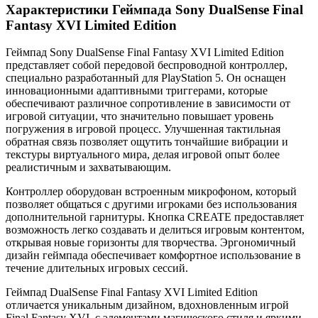
Характеристики Геймпада Sony DualSense Final
Fantasy XVI Limited Edition
Геймпад Sony DualSense Final Fantasy XVI Limited Edition
представляет собой передовой беспроводной контроллер,
специально разработанный для PlayStation 5. Он оснащен
инновационными адаптивными триггерами, которые
обеспечивают различное сопротивление в зависимости от
игровой ситуации, что значительно повышает уровень
погружения в игровой процесс. Улучшенная тактильная
обратная связь позволяет ощутить тончайшие вибрации и
текстуры виртуального мира, делая игровой опыт более
реалистичным и захватывающим.
Контроллер оборудован встроенным микрофоном, который
позволяет общаться с другими игроками без использования
дополнительной гарнитуры. Кнопка CREATE предоставляет
возможность легко создавать и делиться игровым контентом,
открывая новые горизонты для творчества. Эргономичный
дизайн геймпада обеспечивает комфортное использование в
течение длительных игровых сессий.
Геймпад DualSense Final Fantasy XVI Limited Edition
отличается уникальным дизайном, вдохновленным игрой
Final Fantasy XVI, с элементами магического стиля и яркими