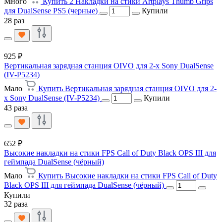
Много
Купить 2 Накладки на стики Artplays Thumb Grips
для DualSense PS5 (черные)
Купили
28 раз
925 ₽
Вертикальная зарядная станция OIVO для 2-х Sony DualSense
(IV-P5234)
Мало
Купить Вертикальная зарядная станция OIVO для 2-
х Sony DualSense (IV-P5234)
Купили
43 раза
652 ₽
Высокие накладки на стики FPS Call of Duty Black OPS III для
геймпада DualSense (чёрный)
Мало
Купить Высокие накладки на стики FPS Call of Duty
Black OPS III для геймпада DualSense (чёрный)
Купили
32 раза