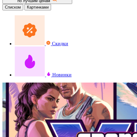
по лучшим ценам
Списком
Картинками
Скидки
Новинки