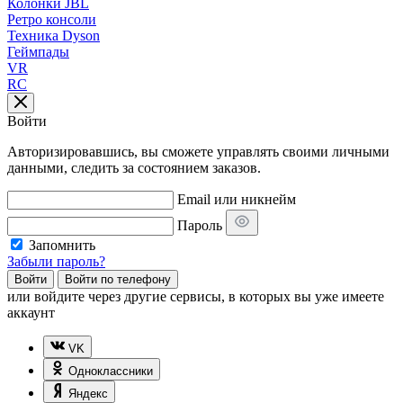
Колонки JBL
Ретро консоли
Техника Dyson
Геймпады
VR
RC
Войти
Авторизировавшись, вы сможете управлять своими личными
данными, следить за состоянием заказов.
Email или никнейм
Пароль
Запомнить
Забыли пароль?
Войти
Войти по телефону
или
войдите через другие сервисы, в которых вы уже имеете
аккаунт
VK
Одноклассники
Яндекс