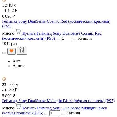
1 д 19 ч
- 1 142 ₽
6 090 ₽
Геймпад Sony DualSense Cosmic Red (космический красный)
(PS5)
Много
Купить Геймпад Sony DualSense Cosmic Red
(космический красный) (PS5)
Купили
1011 раз
Хит
Акция
23 ч 05 м
- 1 342 ₽
5 890 ₽
Геймпад Sony DualSense Midnight Black (чёрная полночь) (PS5)
Много
Купить Геймпад Sony DualSense Midnight Black
(чёрная полночь) (PS5)
Купили