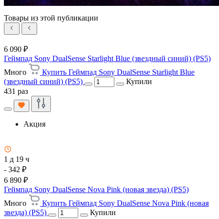
Товары из этой публикации
6 090 ₽
Геймпад Sony DualSense Starlight Blue (звездный синий) (PS5)
Много
Купить Геймпад Sony DualSense Starlight Blue
(звездный синий) (PS5)
Купили
431 раз
Акция
1 д 19 ч
- 342 ₽
6 890 ₽
Геймпад Sony DualSense Nova Pink (новая звезда) (PS5)
Много
Купить Геймпад Sony DualSense Nova Pink (новая
звезда) (PS5)
Купили