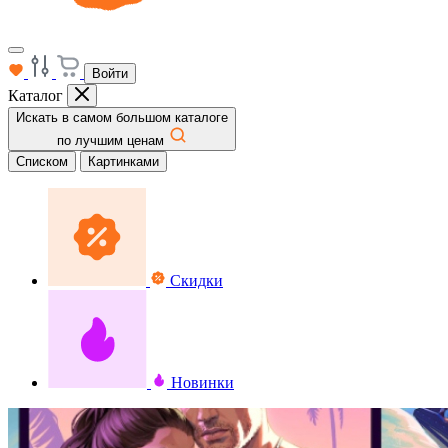
Войти
Каталог
Искать в самом большом каталоге
по лучшим ценам
Списком
Картинками
Скидки
Новинки