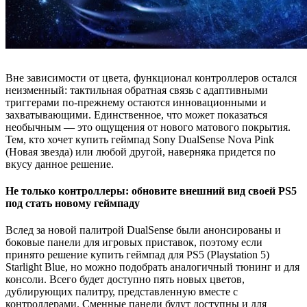
Вне зависимости от цвета, функционал контроллеров остался
неизменный: тактильная обратная связь с адаптивными
триггерами по-прежнему остаются инновационными и
захватывающими. Единственное, что может показаться
необычным — это ощущения от нового матового покрытия.
Тем, кто хочет купить геймпад Sony DualSense Nova Pink
(Новая звезда) или любой другой, наверняка придется по
вкусу данное решение.
Не только контроллеры: обновите внешний вид своей PS5
под стать новому геймпаду
Вслед за новой палитрой DualSense были анонсированы и
боковые панели для игровых приставок, поэтому если
принято решение купить геймпад для PS5 (Playstation 5)
Starlight Blue, но можно подобрать аналогичный тюнинг и для
консоли. Всего будет доступно пять новых цветов,
дублирующих палитру, представленную вместе с
контроллерами. Сменные панели будут доступны и для