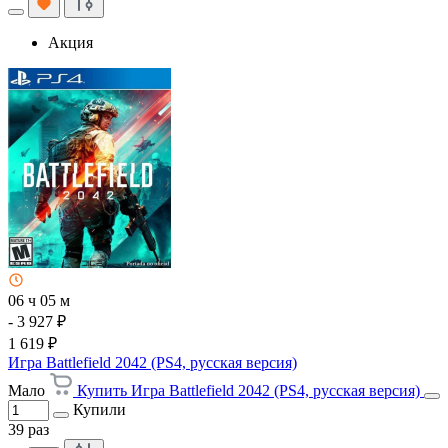
Акция
06 ч 05 м
- 3 927 ₽
1 619 ₽
Игра Battlefield 2042 (PS4, русская версия)
Мало
Купить Игра Battlefield 2042 (PS4, русская версия)
Купили
39 раз