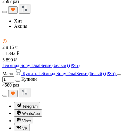
2597 раз
Хит
Акция
2 д 15 ч
- 1 342 ₽
5 890 ₽
Геймпад Sony DualSense (белый) (PS5)
Мало
Купить Геймпад Sony DualSense (белый) (PS5)
Купили
4580 раз
Telegram
WhatsApp
Viber
VK