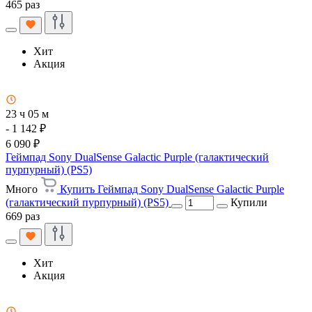
465 раз
Хит
Акция
23 ч 05 м
- 1 142 ₽
6 090 ₽
Геймпад Sony DualSense Galactic Purple (галактический
пурпурный) (PS5)
Много
Купить Геймпад Sony DualSense Galactic Purple
(галактический пурпурный) (PS5)
Купили
669 раз
Хит
Акция