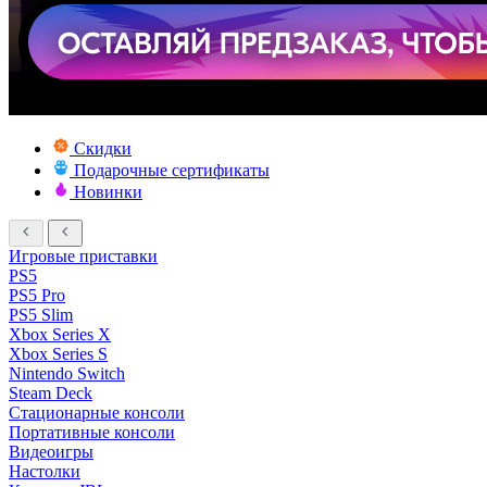
Скидки
Подарочные сертификаты
Новинки
Игровые приставки
PS5
PS5 Pro
PS5 Slim
Xbox Series X
Xbox Series S
Nintendo Switch
Steam Deck
Стационарные консоли
Портативные консоли
Видеоигры
Настолки