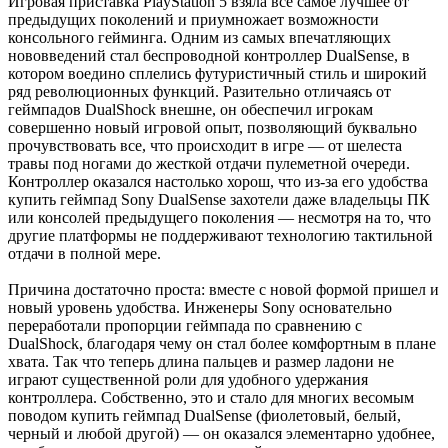
Игровая приставка PlayStation 5 взяла все самое лучшее от
предыдущих поколений и приумножает возможности
консольного гейминга. Одним из самых впечатляющих
нововведений стал беспроводной контроллер DualSense, в
котором воедино сплелись футуристичный стиль и широкий
ряд революционных функций. Разительно отличаясь от
геймпадов DualShock внешне, он обеспечил игрокам
совершенно новый игровой опыт, позволяющий буквально
прочувствовать все, что происходит в игре — от шелеста
травы под ногами до жесткой отдачи пулеметной очереди.
Контроллер оказался настолько хорош, что из-за его удобства
купить геймпад Sony DualSense захотели даже владельцы ПК
или консолей предыдущего поколения — несмотря на то, что
другие платформы не поддерживают технологию тактильной
отдачи в полной мере.
Причина достаточно проста: вместе с новой формой пришел и
новый уровень удобства. Инженеры Sony основательно
переработали пропорции геймпада по сравнению с
DualShock, благодаря чему он стал более комфортным в плане
хвата. Так что теперь длина пальцев и размер ладони не
играют существенной роли для удобного удержания
контроллера. Собственно, это и стало для многих весомым
поводом купить геймпад DualSense (фиолетовый, белый,
черный и любой другой) — он оказался элементарно удобнее,