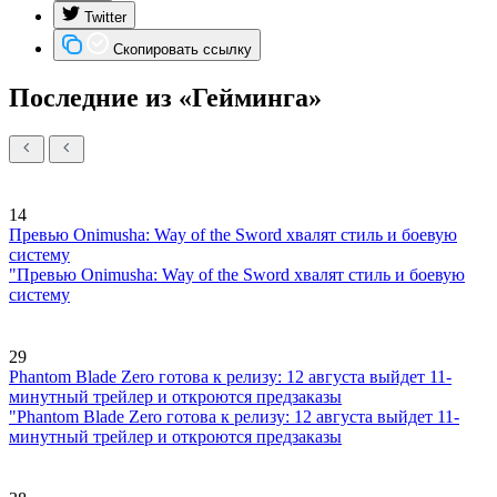
Twitter
Скопировать ссылку
Последние из «Гейминга»
14
Превью Onimusha: Way of the Sword хвалят стиль и боевую
систему
"Превью Onimusha: Way of the Sword хвалят стиль и боевую
систему
29
Phantom Blade Zero готова к релизу: 12 августа выйдет 11-
минутный трейлер и откроются предзаказы
"Phantom Blade Zero готова к релизу: 12 августа выйдет 11-
минутный трейлер и откроются предзаказы