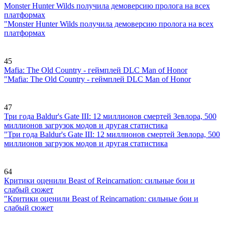
Monster Hunter Wilds получила демоверсию пролога на всех
платформах
"Monster Hunter Wilds получила демоверсию пролога на всех
платформах
45
Mafia: The Old Country - геймплей DLC Man of Honor
"Mafia: The Old Country - геймплей DLC Man of Honor
47
Три года Baldur's Gate III: 12 миллионов смертей Зевлора, 500
миллионов загрузок модов и другая статистика
"Три года Baldur's Gate III: 12 миллионов смертей Зевлора, 500
миллионов загрузок модов и другая статистика
64
Критики оценили Beast of Reincarnation: сильные бои и
слабый сюжет
"Критики оценили Beast of Reincarnation: сильные бои и
слабый сюжет