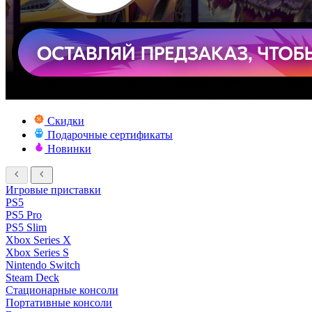
Скидки
Подарочные сертификаты
Новинки
Игровые приставки
PS5
PS5 Pro
PS5 Slim
Xbox Series X
Xbox Series S
Nintendo Switch
Steam Deck
Стационарные консоли
Портативные консоли