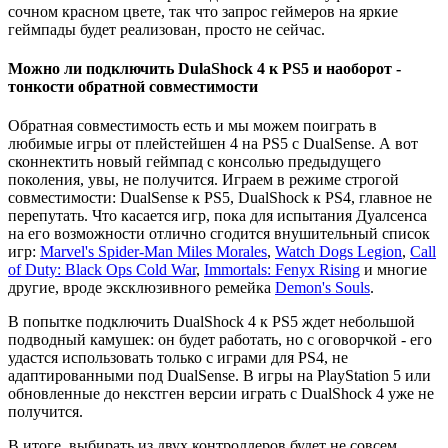
сочном красном цвете, так что запрос геймеров на яркие
геймпады будет реализован, просто не сейчас.
Можно ли подключить DulaShock 4 к PS5 и наоборот -
тонкости обратной совместимости
Обратная совместимость есть и мы можем поиграть в
любимые игры от плейстейшен 4 на PS5 с DualSense. А вот
сконнектить новый геймпад с консолью предыдущего
поколения, увы, не получится. Играем в режиме строгой
совместимости: DualSense к PS5, DualShock к PS4, главное не
перепутать. Что касается игр, пока для испытания Дуалсенса
на его возможности отлично сгодится внушительный список
игр:
Marvel's Spider-Man Miles Morales
,
Watch Dogs Legion
,
Call
of Duty: Black Ops Cold War
,
Immortals: Fenyx Rising
и многие
другие, вроде эксклюзивного ремейка
Demon's Souls
.
В попытке подключить DualShock 4 к PS5 ждет небольшой
подводный камушек: он будет работать, но с оговорчкой - его
удастся использовать только с играми для PS4, не
адаптированными под DualSense. В игры на PlayStation 5 или
обновленные до некстген версии играть с DualShock 4 уже не
получится.
В итоге, выбирать из двух контроллеров будет не совсем