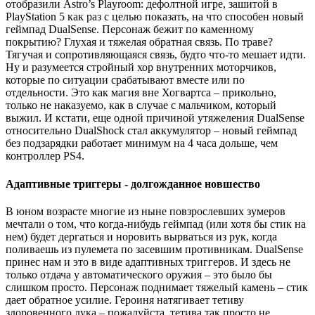
отобразили Astro’s Playroom: дефолтной игре, зашитой в
PlayStation 5 как раз с целью показать, на что способен новый
геймпад DualSense. Персонаж бежит по каменному
покрытию? Глухая и тяжелая обратная связь. По траве?
Тягучая и сопротивляющаяся связь, будто что-то мешает идти.
Ну и разумеется стройный хор внутренних моторчиков,
которые по ситуации срабатывают вместе или по
отдельности. Это как магия вне Хогвартса – прикольно,
только не наказуемо, как в случае с мальчиком, который
выжил. И кстати, еще одной причиной утяжеления DualSense
относительно DualShock стал аккумулятор – новый геймпад
без подзарядки работает минимум на 4 часа дольше, чем
контроллер PS4.
Адаптивные триггеры - долгожданное новшество
В юном возрасте многие из ныне повзрослевших зумеров
мечтали о том, что когда-нибудь геймпад (или хотя бы стик на
нем) будет дергаться и норовить вырваться из рук, когда
поливаешь из пулемета по засевшим противникам. DualSense
принес нам и это в виде адаптивных триггеров. И здесь не
только отдача у автоматического оружия – это было бы
слишком просто. Персонаж поднимает тяжелый камень – стик
дает обратное усилие. Героиня натягивает тетиву
здоровенного лука – пожалуйста, тетива так просто не