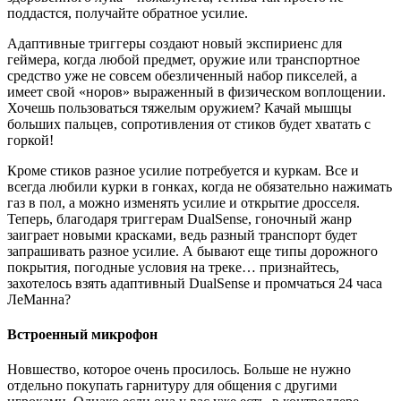
поддастся, получайте обратное усилие.
Адаптивные триггеры создают новый экспириенс для
геймера, когда любой предмет, оружие или транспортное
средство уже не совсем обезличенный набор пикселей, а
имеет свой «норов» выраженный в физическом воплощении.
Хочешь пользоваться тяжелым оружием? Качай мышцы
больших пальцев, сопротивления от стиков будет хватать с
горкой!
Кроме стиков разное усилие потребуется и куркам. Все и
всегда любили курки в гонках, когда не обязательно нажимать
газ в пол, а можно изменять усилие и открытие дросселя.
Теперь, благодаря триггерам DualSense, гоночный жанр
заиграет новыми красками, ведь разный транспорт будет
запрашивать разное усилие. А бывают еще типы дорожного
покрытия, погодные условия на треке… признайтесь,
захотелось взять адаптивный DualSense и промчаться 24 часа
ЛеМанна?
Встроенный микрофон
Новшество, которое очень просилось. Больше не нужно
отдельно покупать гарнитуру для общения с другими