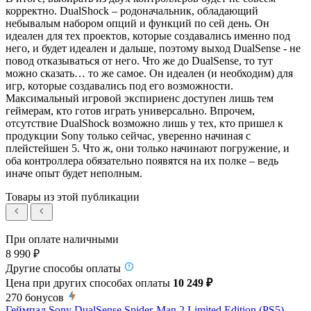
корректно. DualShock – родоначальник, обладающий
небывалым набором опций и функций по сей день. Он
идеален для тех проектов, которые создавались именно под
него, и будет идеален и дальше, поэтому выход DualSense - не
повод отказываться от него. Что же до DualSense, то тут
можно сказать… то же самое. Он идеален (и необходим) для
игр, которые создавались под его возможности.
Максимальный игровой экспириенс доступен лишь тем
геймерам, кто готов играть универсально. Впрочем,
отсутствие DualShock возможно лишь у тех, кто пришел к
продукции Sony только сейчас, уверенно начиная с
плейстейшен 5. Что ж, они только начинают погружение, и
оба контроллера обязательно появятся на их полке – ведь
иначе опыт будет неполным.
Товары из этой публикации
При оплате наличными
8 990 ₽
Другие способы оплаты
Цена при других способах оплаты
10 249 ₽
270
бонусов
Геймпад Sony DualSense Spider-Man 2 Limited Edition (PS5)