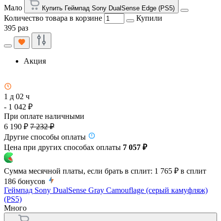
Мало
Купить Геймпад Sony DualSense Edge (PS5)
Количество товара в корзине
Купили
395 раз
Акция
1 д 02 ч
- 1 042 ₽
При оплате наличными
6 190 ₽
7 232 ₽
Другие способы оплаты
Цена при других способах оплаты
7 057 ₽
Сумма месячной платы, если брать в сплит:
1 765 ₽
в сплит
186
бонусов
Геймпад Sony DualSense Gray Camouflage (серый камуфляж)
(PS5)
Много