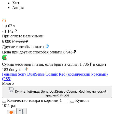
Хит
Акция
1 д 02 ч
- 1 142 ₽
При оплате наличными
6 090 ₽
7 232 ₽
Другие способы оплаты
Цена при других способах оплаты
6 943 ₽
Сумма месячной платы, если брать в сплит:
1 736 ₽
в сплит
183
бонусов
Геймпад Sony DualSense Cosmic Red (космический красный)
(PS5)
Много
Купить Геймпад Sony DualSense Cosmic Red (космический
красный) (PS5)
Количество товара в корзине
Купили
1011 раз