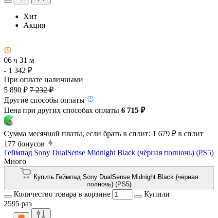
Хит
Акция
06 ч 31 м
- 1 342 ₽
При оплате наличными
5 890 ₽
7 232 ₽
Другие способы оплаты
Цена при других способах оплаты
6 715 ₽
Сумма месячной платы, если брать в сплит:
1 679 ₽
в сплит
177
бонусов
Геймпад Sony DualSense Midnight Black (чёрная полночь) (PS5)
Много
Купить Геймпад Sony DualSense Midnight Black (чёрная
полночь) (PS5)
Количество товара в корзине
Купили
2595 раз