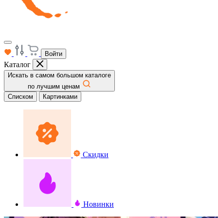
Войти
Каталог
Искать в самом большом каталоге
по лучшим ценам
Списком
Картинками
Скидки
Новинки