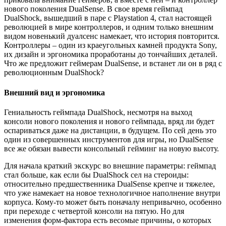
нового поколения DualSense. В свое время геймпад
DualShock, вышедший в паре с Playstation 4, стал настоящей
революцией в мире контроллеров, и одним только внешним
видом новенький дуалсенс намекает, что история повторится.
Контроллеры – один из краеугольных камней продукта Sony,
их дизайн и эргономика проработаны до тончайших деталей.
Что же предложит геймерам DualSense, и встанет ли он в ряд с
революционным DualShock?
Внешний вид и эргономика
Гениальность геймпада DualShock, несмотря на выход
консоли нового поколения и нового геймпада, вряд ли будет
оспариваться даже на дистанции, в будущем. По сей день это
один из совершенных инструментов для игры, но DualSense
все же обязан вывести консольный гейминг на новую высоту.
Для начала краткий экскурс во внешние параметры: геймпад
стал больше, как если бы DualShock сел на стероиды:
относительно предшественника DualSense крепче и тяжелее,
что уже намекает на новое технологичное наполнение внутри
корпуса. Кому-то может быть поначалу непривычно, особенно
при переходе с четвертой консоли на пятую. Но для
изменения форм-фактора есть весомые причины, о которых