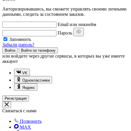
Авторизировавшись, вы сможете управлять своими личными
данными, следить за состоянием заказов.
Email или никнейм
Пароль
Запомнить
Забыли пароль?
Войти
Войти по телефону
или
войдите через другие сервисы, в которых вы уже имеете
аккаунт
VK
Одноклассники
Яндекс
Регистрация
Связаться с нами
Позвонить
MAX