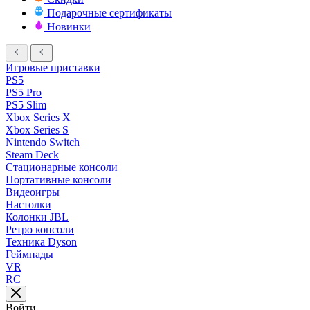
Подарочные сертификаты
Новинки
Игровые приставки
PS5
PS5 Pro
PS5 Slim
Xbox Series X
Xbox Series S
Nintendo Switch
Steam Deck
Стационарные консоли
Портативные консоли
Видеоигры
Настолки
Колонки JBL
Ретро консоли
Техника Dyson
Геймпады
VR
RC
Войти