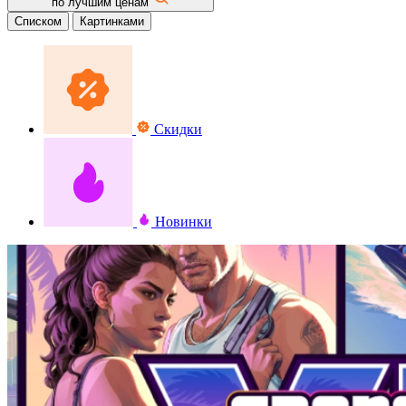
по лучшим ценам
Списком
Картинками
Скидки
Новинки