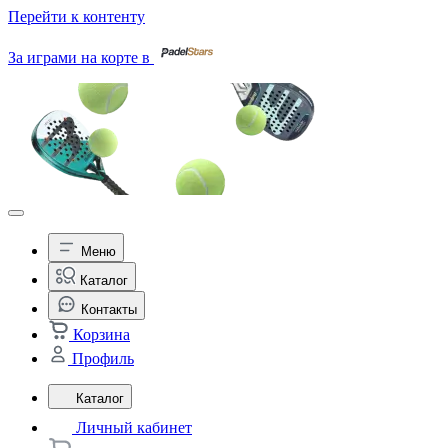
Перейти к контенту
За играми на корте в
Меню
Каталог
Контакты
Корзина
Профиль
Каталог
Личный кабинет