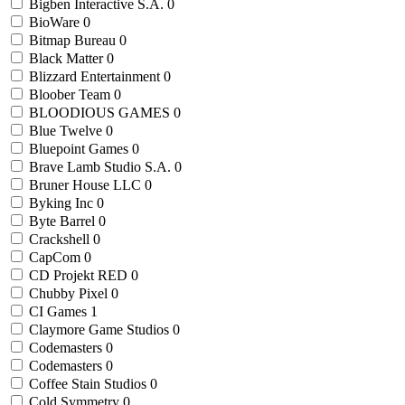
Bigben Interactive S.A.
0
BioWare
0
Bitmap Bureau
0
Black Matter
0
Blizzard Entertainment
0
Bloober Team
0
BLOODIOUS GAMES
0
Blue Twelve
0
Bluepoint Games
0
Brave Lamb Studio S.A.
0
Bruner House LLC
0
Byking Inc
0
Byte Barrel
0
Crackshell
0
CapCom
0
CD Projekt RED
0
Chubby Pixel
0
CI Games
1
Claymore Game Studios
0
Codemasters
0
Codemasters
0
Coffee Stain Studios
0
Cold Symmetry
0