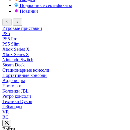
Подарочные сертификаты
Новинки
Игровые приставки
PS5
PS5 Pro
PS5 Slim
Xbox Series X
Xbox Series S
Nintendo Switch
Steam Deck
Стационарные консоли
Портативные консоли
Видеоигры
Настолки
Колонки JBL
Ретро консоли
Техника Dyson
Геймпады
VR
RC
Войти