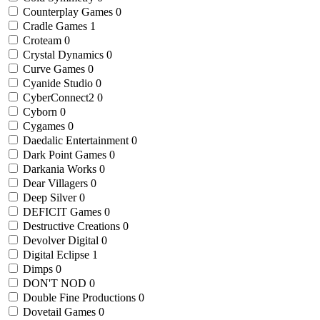
Counterplay Games
0
Cradle Games
1
Croteam
0
Crystal Dynamics
0
Curve Games
0
Cyanide Studio
0
CyberConnect2
0
Cyborn
0
Cygames
0
Daedalic Entertainment
0
Dark Point Games
0
Darkania Works
0
Dear Villagers
0
Deep Silver
0
DEFICIT Games
0
Destructive Creations
0
Devolver Digital
0
Digital Eclipse
1
Dimps
0
DON'T NOD
0
Double Fine Productions
0
Dovetail Games
0