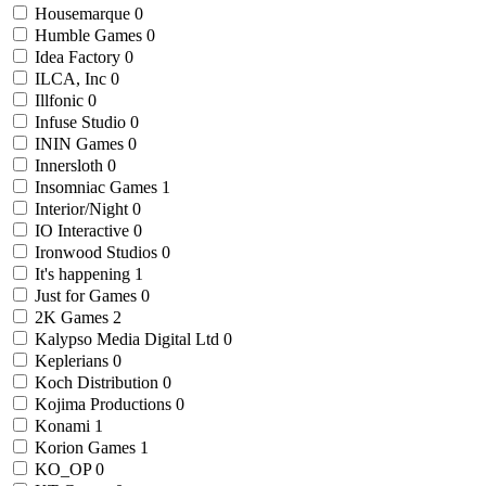
Housemarque
0
Humble Games
0
Idea Factory
0
ILCA, Inc
0
Illfonic
0
Infuse Studio
0
ININ Games
0
Innersloth
0
Insomniac Games
1
Interior/Night
0
IO Interactive
0
Ironwood Studios
0
It's happening
1
Just for Games
0
2K Games
2
Kalypso Media Digital Ltd
0
Keplerians
0
Koch Distribution
0
Kojima Productions
0
Konami
1
Korion Games
1
KO_OP
0