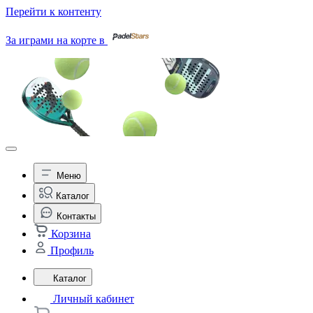
Перейти к контенту
За играми на корте в
Меню
Каталог
Контакты
Корзина
Профиль
Каталог
Личный кабинет