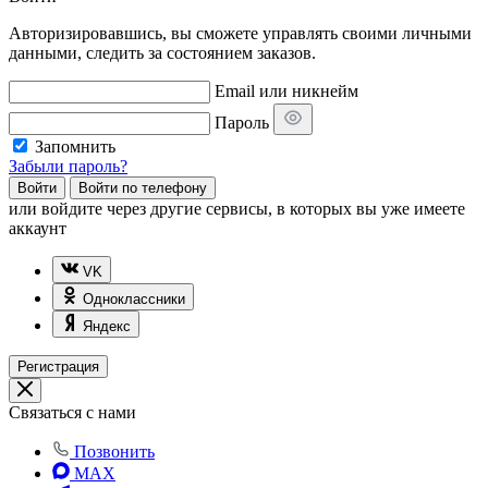
Авторизировавшись, вы сможете управлять своими личными
данными, следить за состоянием заказов.
Email или никнейм
Пароль
Запомнить
Забыли пароль?
Войти
Войти по телефону
или
войдите через другие сервисы, в которых вы уже имеете
аккаунт
VK
Одноклассники
Яндекс
Регистрация
Связаться с нами
Позвонить
MAX