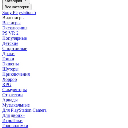
Категория
Все категории
Sony Playstation 5
Видеоигры
Все игры
Эксклюзивы
PS VR 2
Популярные
Детские
Спортивные
Драки
Гонки
Экшены
Шутеры
Приключения
Хоррор
RPG
Симуляторы
Стратегии
Аркады
Музыкальные
Для PlayStation Camera
Для двоих+
ИгроПаки
Головоломки