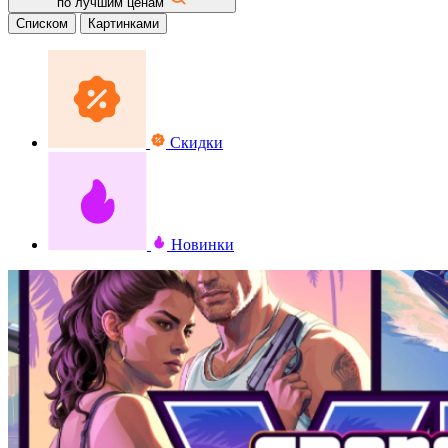
по лучшим ценам
Списком
Картинками
Скидки
Новинки