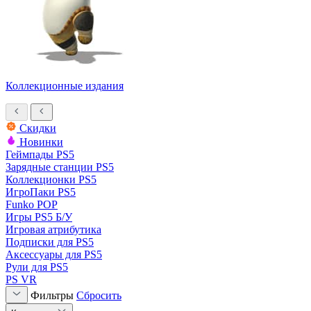
Коллекционные издания
Скидки
Новинки
Геймпады PS5
Зарядные станции PS5
Коллекционки PS5
ИгроПаки PS5
Funko POP
Игры PS5 Б/У
Игровая атрибутика
Подписки для PS5
Аксессуары для PS5
Рули для PS5
PS VR
Фильтры
Сбросить