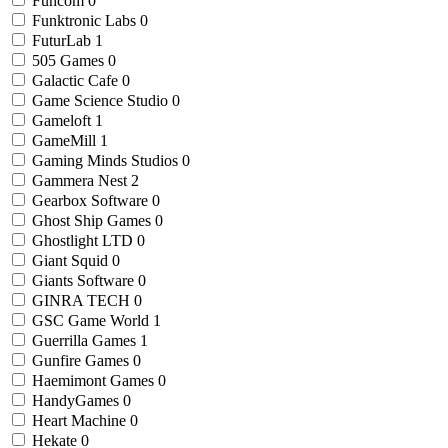
Funcom
0
Funktronic Labs
0
FuturLab
1
505 Games
0
Galactic Cafe
0
Game Science Studio
0
Gameloft
1
GameMill
1
Gaming Minds Studios
0
Gammera Nest
2
Gearbox Software
0
Ghost Ship Games
0
Ghostlight LTD
0
Giant Squid
0
Giants Software
0
GINRA TECH
0
GSC Game World
1
Guerrilla Games
1
Gunfire Games
0
Haemimont Games
0
HandyGames
0
Heart Machine
0
Hekate
0