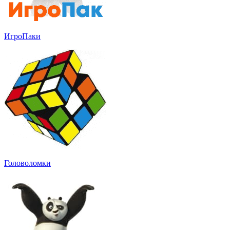
ИгроПаки
Головоломки