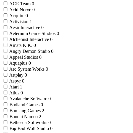
ACE Team
0
Acid Nerve
0
Acquire
0
Activision
1
Aesir Interactive
0
Aeternum Game Studios
0
Alchemist Interactive
0
Amata K.K.
0
Angry Demon Studio
0
Appeal Studios
0
Aquaplus
0
Arc System Works
0
Artplay
0
Aspyr
0
Atari
1
Atlus
0
Avalanche Software
0
Badland Games
0
Bamtang Games
2
Bandai Namco
2
Bethesda Softworks
0
Big Bad Wolf Studio
0