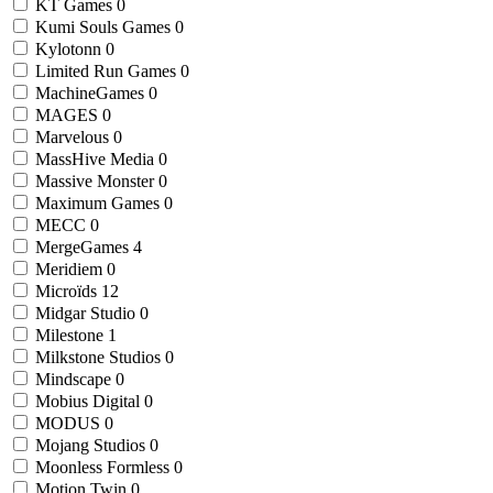
KT Games
0
Kumi Souls Games
0
Kylotonn
0
Limited Run Games
0
MachineGames
0
MAGES
0
Marvelous
0
MassHive Media
0
Massive Monster
0
Maximum Games
0
MECC
0
MergeGames
4
Meridiem
0
Microïds
12
Midgar Studio
0
Milestone
1
Milkstone Studios
0
Mindscape
0
Mobius Digital
0
MODUS
0
Mojang Studios
0
Moonless Formless
0
Motion Twin
0