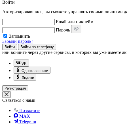
Войти
Авторизировавшись, вы сможете управлять своими личными дан
Email или никнейм
Пароль
Запомнить
Забыли пароль?
Войти
Войти по телефону
или
войдите через другие сервисы, в которых вы уже имеете ак
VK
Одноклассники
Яндекс
Регистрация
Связаться с нами
Позвонить
MAX
Telegram