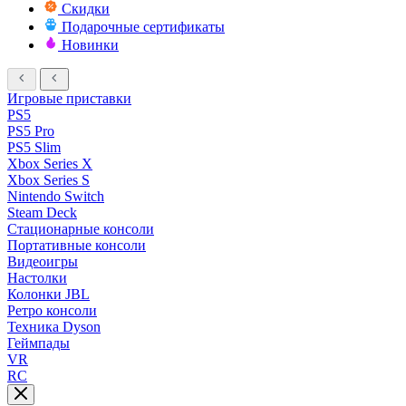
Скидки
Подарочные сертификаты
Новинки
Игровые приставки
PS5
PS5 Pro
PS5 Slim
Xbox Series X
Xbox Series S
Nintendo Switch
Steam Deck
Стационарные консоли
Портативные консоли
Видеоигры
Настолки
Колонки JBL
Ретро консоли
Техника Dyson
Геймпады
VR
RC