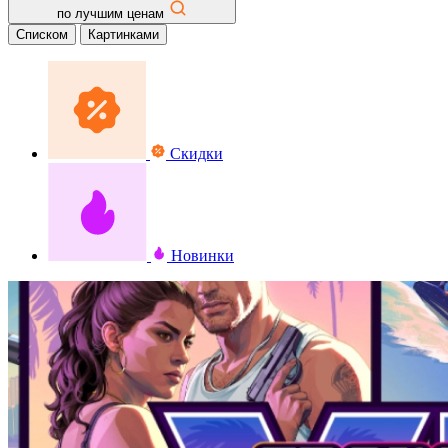
по лучшим ценам
Списком
Картинками
Скидки
Новинки