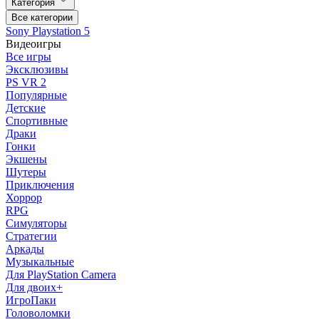
Категория
Все категории
Sony Playstation 5
Видеоигры
Все игры
Эксклюзивы
PS VR 2
Популярные
Детские
Спортивные
Драки
Гонки
Экшены
Шутеры
Приключения
Хоррор
RPG
Симуляторы
Стратегии
Аркады
Музыкальные
Для PlayStation Camera
Для двоих+
ИгроПаки
Головоломки