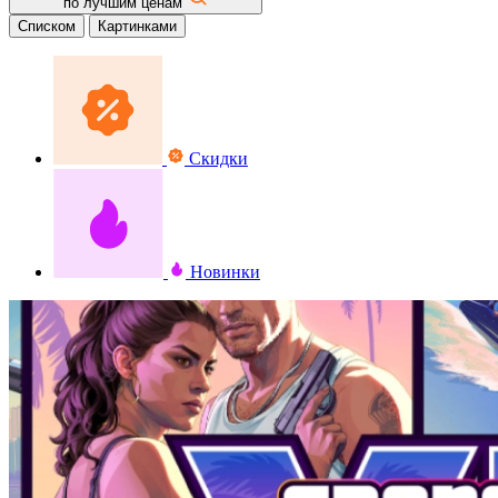
по лучшим ценам
Списком
Картинками
Скидки
Новинки