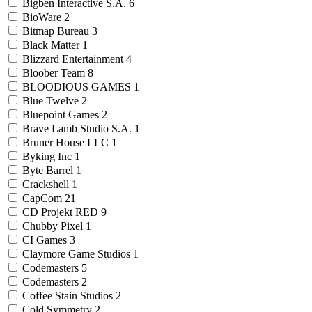
Bigben Interactive S.A.
6
BioWare
2
Bitmap Bureau
3
Black Matter
1
Blizzard Entertainment
4
Bloober Team
8
BLOODIOUS GAMES
1
Blue Twelve
2
Bluepoint Games
2
Brave Lamb Studio S.A.
1
Bruner House LLC
1
Byking Inc
1
Byte Barrel
1
Crackshell
1
CapCom
21
CD Projekt RED
9
Chubby Pixel
1
CI Games
3
Claymore Game Studios
1
Codemasters
5
Codemasters
2
Coffee Stain Studios
2
Cold Symmetry
2