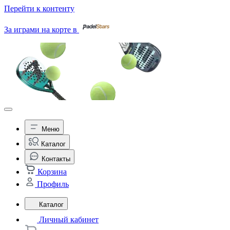
Перейти к контенту
За играми на корте в
Меню
Каталог
Контакты
Корзина
Профиль
Каталог
Личный кабинет