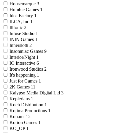
Housemarque
3
Humble Games
1
Idea Factory
1
ILCA, Inc
1
Illfonic
2
Infuse Studio
1
ININ Games
1
Innersloth
2
Insomniac Games
9
Interior/Night
1
IO Interactive
6
Ironwood Studios
2
It's happening
1
Just for Games
1
2K Games
11
Kalypso Media Digital Ltd
3
Keplerians
1
Koch Distribution
1
Kojima Productions
1
Konami
12
Korion Games
1
KO_OP
1