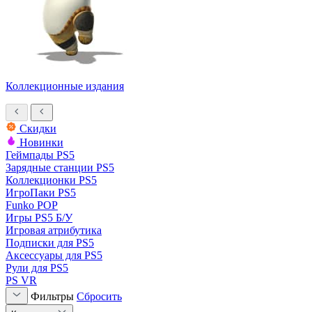
Коллекционные издания
Скидки
Новинки
Геймпады PS5
Зарядные станции PS5
Коллекционки PS5
ИгроПаки PS5
Funko POP
Игры PS5 Б/У
Игровая атрибутика
Подписки для PS5
Аксессуары для PS5
Рули для PS5
PS VR
Фильтры
Сбросить