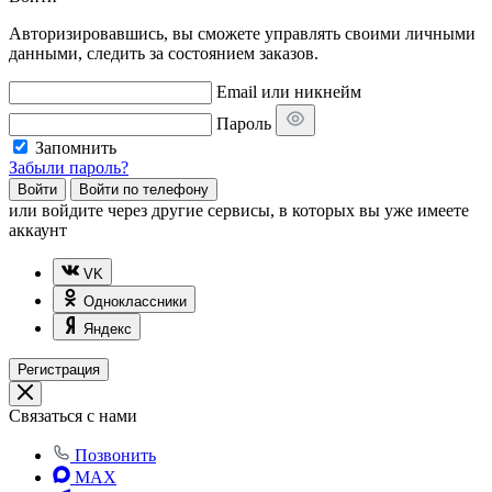
Авторизировавшись, вы сможете управлять своими личными
данными, следить за состоянием заказов.
Email или никнейм
Пароль
Запомнить
Забыли пароль?
Войти
Войти по телефону
или
войдите через другие сервисы, в которых вы уже имеете
аккаунт
VK
Одноклассники
Яндекс
Регистрация
Связаться с нами
Позвонить
MAX