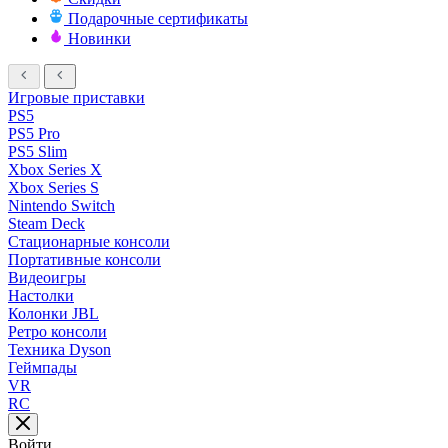
Подарочные сертификаты
Новинки
Игровые приставки
PS5
PS5 Pro
PS5 Slim
Xbox Series X
Xbox Series S
Nintendo Switch
Steam Deck
Стационарные консоли
Портативные консоли
Видеоигры
Настолки
Колонки JBL
Ретро консоли
Техника Dyson
Геймпады
VR
RC
Войти