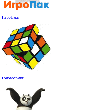
ИгроПаки
Головоломки