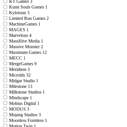
KT Games
3
Kumi Souls Games
1
Kylotonn
3
Limited Run Games
2
MachineGames
1
MAGES
1
Marvelous
4
MassHive Media
1
Massive Monster
2
Maximum Games
12
MECC
1
MergeGames
9
Meridiem
3
Microïds
32
Midgar Studio
1
Milestone
13
Milkstone Studios
1
Mindscape
1
Mobius Digital
1
MODUS
3
Mojang Studios
3
Moonless Formless
1
Motion Twin
1