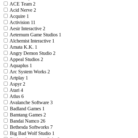
ACE Team
2
Acid Nerve
2
Acquire
1
Activision
11
Aesir Interactive
2
Aeternum Game Studios
1
Alchemist Interactive
1
Amata K.K.
1
Angry Demon Studio
2
Appeal Studios
2
Aquaplus
1
Arc System Works
2
Artplay
1
Aspyr
2
Atari
4
Atlus
6
Avalanche Software
3
Badland Games
1
Bamtang Games
2
Bandai Namco
26
Bethesda Softworks
7
Big Bad Wolf Studio
1