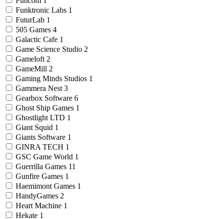
Funcom
1
Funktronic Labs
1
FuturLab
1
505 Games
4
Galactic Cafe
1
Game Science Studio
2
Gameloft
2
GameMill
2
Gaming Minds Studios
1
Gammera Nest
3
Gearbox Software
6
Ghost Ship Games
1
Ghostlight LTD
1
Giant Squid
1
Giants Software
1
GINRA TECH
1
GSC Game World
1
Guerrilla Games
11
Gunfire Games
1
Haemimont Games
1
HandyGames
2
Heart Machine
1
Hekate
1