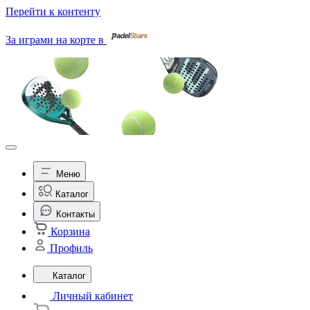
Перейти к контенту
За играми на корте в
Меню
Каталог
Контакты
Корзина
Профиль
Каталог
Личный кабинет