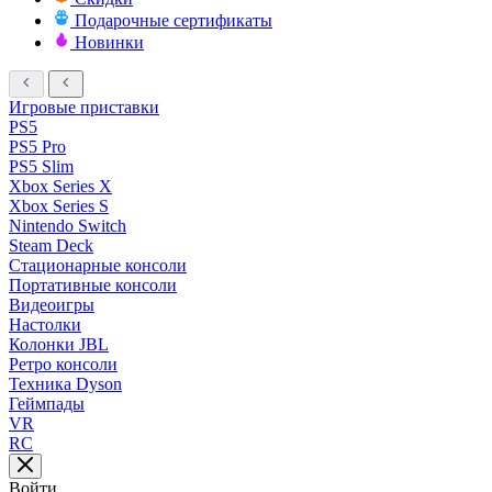
Подарочные сертификаты
Новинки
Игровые приставки
PS5
PS5 Pro
PS5 Slim
Xbox Series X
Xbox Series S
Nintendo Switch
Steam Deck
Стационарные консоли
Портативные консоли
Видеоигры
Настолки
Колонки JBL
Ретро консоли
Техника Dyson
Геймпады
VR
RC
Войти