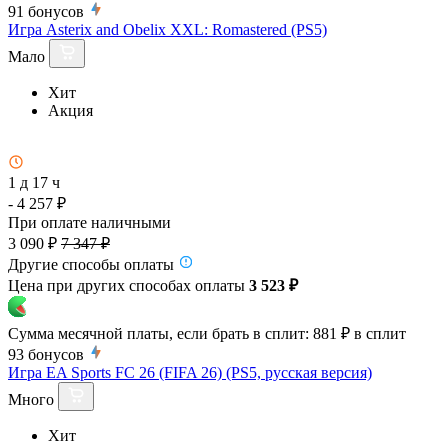
91
бонусов
Игра Asterix and Obelix XXL: Romastered (PS5)
Мало
Хит
Акция
1 д 17 ч
- 4 257 ₽
При оплате наличными
3 090 ₽
7 347 ₽
Другие способы оплаты
Цена при других способах оплаты
3 523 ₽
Сумма месячной платы, если брать в сплит:
881 ₽
в сплит
93
бонусов
Игра EA Sports FC 26 (FIFA 26) (PS5, русская версия)
Много
Хит