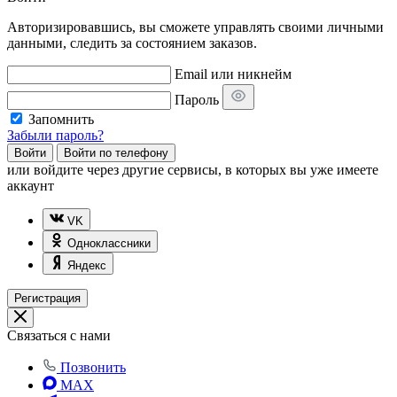
Авторизировавшись, вы сможете управлять своими личными
данными, следить за состоянием заказов.
Email или никнейм
Пароль
Запомнить
Забыли пароль?
Войти
Войти по телефону
или
войдите через другие сервисы, в которых вы уже имеете
аккаунт
VK
Одноклассники
Яндекс
Регистрация
Связаться с нами
Позвонить
MAX