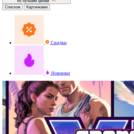
по лучшим ценам
Списком
Картинками
Скидки
Новинки