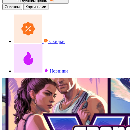
по лучшим ценам
Списком
Картинками
Скидки
Новинки