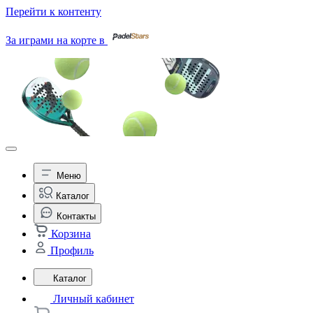
Перейти к контенту
За играми на корте в
Меню
Каталог
Контакты
Корзина
Профиль
Каталог
Личный кабинет