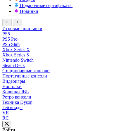
Подарочные сертификаты
Новинки
Игровые приставки
PS5
PS5 Pro
PS5 Slim
Xbox Series X
Xbox Series S
Nintendo Switch
Steam Deck
Стационарные консоли
Портативные консоли
Видеоигры
Настолки
Колонки JBL
Ретро консоли
Техника Dyson
Геймпады
VR
RC
Войти