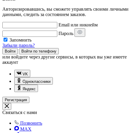
Авторизировавшись, вы сможете управлять своими личными
данными, следить за состоянием заказов.
Email или никнейм
Пароль
Запомнить
Забыли пароль?
Войти
Войти по телефону
или
войдите через другие сервисы, в которых вы уже имеете
аккаунт
VK
Одноклассники
Яндекс
Регистрация
Связаться с нами
Позвонить
MAX