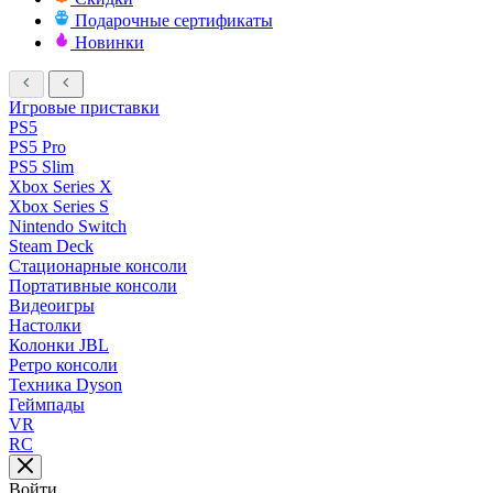
Подарочные сертификаты
Новинки
Игровые приставки
PS5
PS5 Pro
PS5 Slim
Xbox Series X
Xbox Series S
Nintendo Switch
Steam Deck
Стационарные консоли
Портативные консоли
Видеоигры
Настолки
Колонки JBL
Ретро консоли
Техника Dyson
Геймпады
VR
RC
Войти