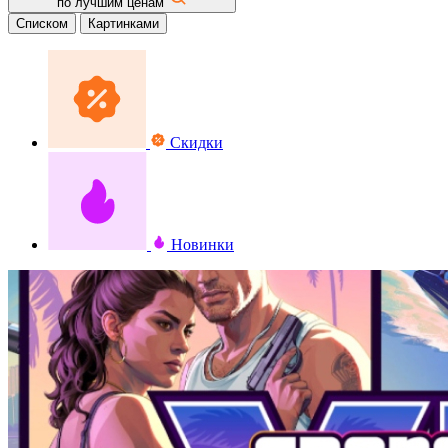
по лучшим ценам
Списком
Картинками
Скидки
Новинки