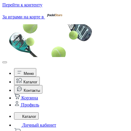
Перейти к контенту
За играми на корте в
Меню
Каталог
Контакты
Корзина
Профиль
Каталог
Личный кабинет