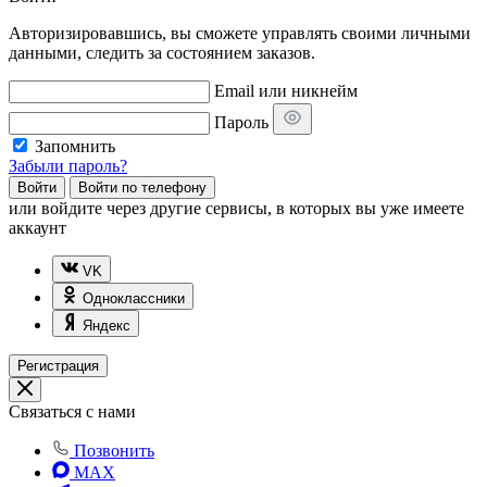
Авторизировавшись, вы сможете управлять своими личными
данными, следить за состоянием заказов.
Email или никнейм
Пароль
Запомнить
Забыли пароль?
Войти
Войти по телефону
или
войдите через другие сервисы, в которых вы уже имеете
аккаунт
VK
Одноклассники
Яндекс
Регистрация
Связаться с нами
Позвонить
MAX