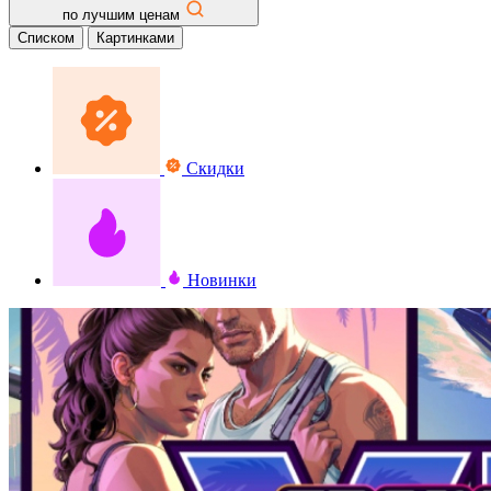
по лучшим ценам
Списком
Картинками
Скидки
Новинки