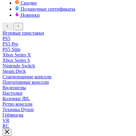
Скидки
Подарочные сертификаты
Новинки
Игровые приставки
PS5
PS5 Pro
PS5 Slim
Xbox Series X
Xbox Series S
Nintendo Switch
Steam Deck
Стационарные консоли
Портативные консоли
Видеоигры
Настолки
Колонки JBL
Ретро консоли
Техника Dyson
Геймпады
VR
RC