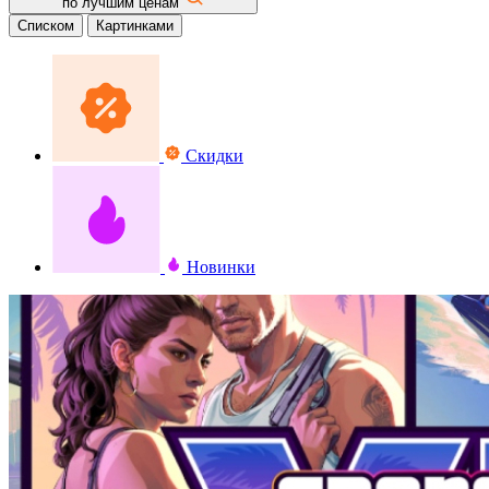
по лучшим ценам
Списком
Картинками
Скидки
Новинки