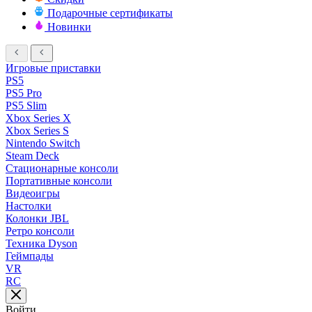
Подарочные сертификаты
Новинки
Игровые приставки
PS5
PS5 Pro
PS5 Slim
Xbox Series X
Xbox Series S
Nintendo Switch
Steam Deck
Стационарные консоли
Портативные консоли
Видеоигры
Настолки
Колонки JBL
Ретро консоли
Техника Dyson
Геймпады
VR
RC
Войти