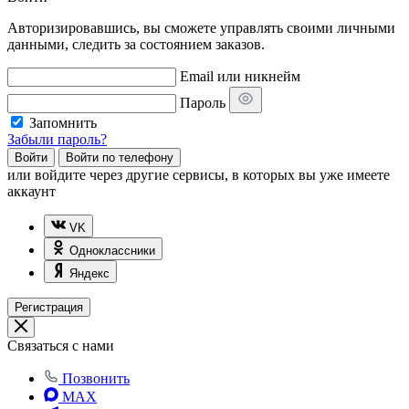
Авторизировавшись, вы сможете управлять своими личными
данными, следить за состоянием заказов.
Email или никнейм
Пароль
Запомнить
Забыли пароль?
Войти
Войти по телефону
или
войдите через другие сервисы, в которых вы уже имеете
аккаунт
VK
Одноклассники
Яндекс
Регистрация
Связаться с нами
Позвонить
MAX