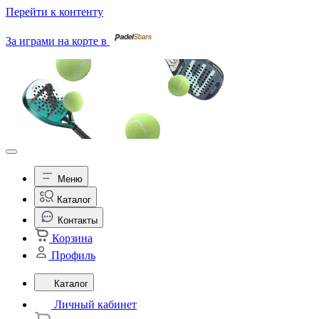
Перейти к контенту
За играми на корте в
Меню
Каталог
Контакты
Корзина
Профиль
Каталог
Личный кабинет