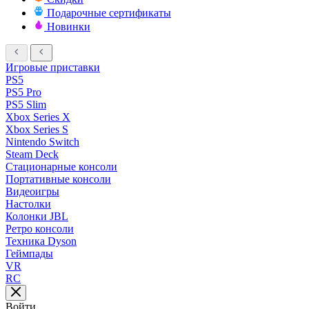
Подарочные сертификаты
Новинки
Игровые приставки
PS5
PS5 Pro
PS5 Slim
Xbox Series X
Xbox Series S
Nintendo Switch
Steam Deck
Стационарные консоли
Портативные консоли
Видеоигры
Настолки
Колонки JBL
Ретро консоли
Техника Dyson
Геймпады
VR
RC
Войти