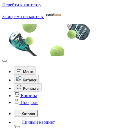
Перейти к контенту
За играми на корте в
Меню
Каталог
Контакты
Корзина
Профиль
Каталог
Личный кабинет