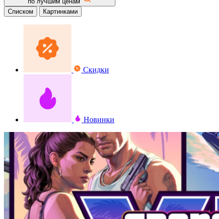
по лучшим ценам
Списком
Картинками
Скидки
Новинки