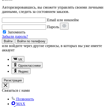
Авторизировавшись, вы сможете управлять своими личными
данными, следить за состоянием заказов.
Email или никнейм
Пароль
Запомнить
Забыли пароль?
Войти
Войти по телефону
или
войдите через другие сервисы, в которых вы уже имеете
аккаунт
VK
Одноклассники
Яндекс
Регистрация
Связаться с нами
Позвонить
MAX