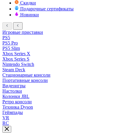
Скидки
Подарочные сертификаты
Новинки
Игровые приставки
PS5
PS5 Pro
PS5 Slim
Xbox Series X
Xbox Series S
Nintendo Switch
Steam Deck
Стационарные консоли
Портативные консоли
Видеоигры
Настолки
Колонки JBL
Ретро консоли
Техника Dyson
Геймпады
VR
RC