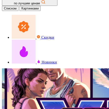
по лучшим ценам
Списком
Картинками
Скидки
Новинки