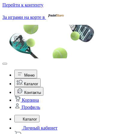
Перейти к контенту
За играми на корте в
Меню
Каталог
Контакты
Корзина
Профиль
Каталог
Личный кабинет