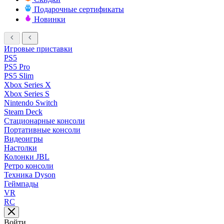
Подарочные сертификаты
Новинки
Игровые приставки
PS5
PS5 Pro
PS5 Slim
Xbox Series X
Xbox Series S
Nintendo Switch
Steam Deck
Стационарные консоли
Портативные консоли
Видеоигры
Настолки
Колонки JBL
Ретро консоли
Техника Dyson
Геймпады
VR
RC
Войти