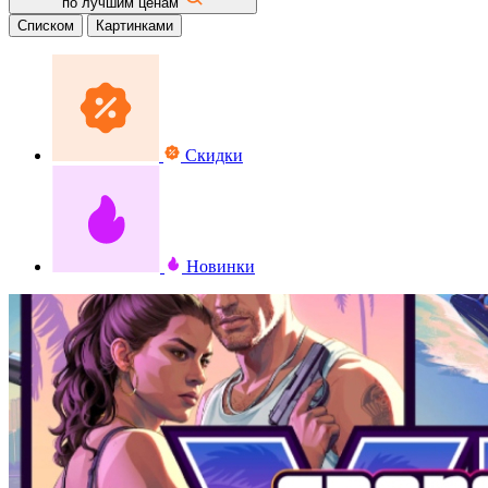
по лучшим ценам
Списком
Картинками
Скидки
Новинки