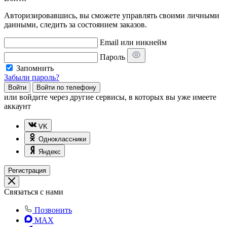
Авторизировавшись, вы сможете управлять своими личными
данными, следить за состоянием заказов.
Email или никнейм
Пароль
Запомнить
Забыли пароль?
Войти
Войти по телефону
или
войдите через другие сервисы, в которых вы уже имеете
аккаунт
VK
Одноклассники
Яндекс
Регистрация
Связаться с нами
Позвонить
MAX