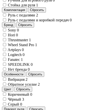
Ручник для игрового руля
0
Стойка для руля
1
Комплектация
Сбросить
Руль с педалями
2
Руль с педалями и коробкой передач
0
Бренд
Сбросить
Sony
0
Hori
0
Thrustmaster
1
Wheel Stand Pro
1
Artplays
0
Logitech
0
Fanatec
1
SPEEDLINK
0
Нет бренда
0
Особенности
Сбросить
Вибрация
2
Обратное усилие
2
Цвет
Сбросить
Коричневый
0
Чёрный
3
Серый
0
Поворот руля
Сбросить