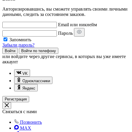
Авторизировавшись, вы сможете управлять своими личными
данными, следить за состоянием заказов.
Email или никнейм
Пароль
Запомнить
Забыли пароль?
Войти
Войти по телефону
или
войдите через другие сервисы, в которых вы уже имеете
аккаунт
VK
Одноклассники
Яндекс
Регистрация
Связаться с нами
Позвонить
MAX