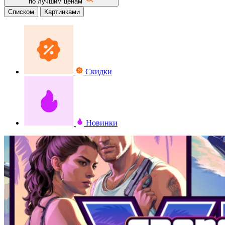
по лучшим ценам
Списком
Картинками
Скидки
Новинки