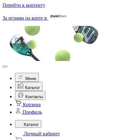
Перейти к контенту
За играми на корте в
Меню
Каталог
Контакты
Корзина
Профиль
Каталог
Личный кабинет