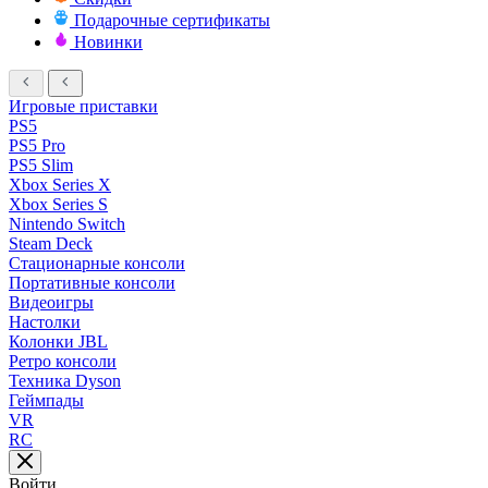
Подарочные сертификаты
Новинки
Игровые приставки
PS5
PS5 Pro
PS5 Slim
Xbox Series X
Xbox Series S
Nintendo Switch
Steam Deck
Стационарные консоли
Портативные консоли
Видеоигры
Настолки
Колонки JBL
Ретро консоли
Техника Dyson
Геймпады
VR
RC
Войти