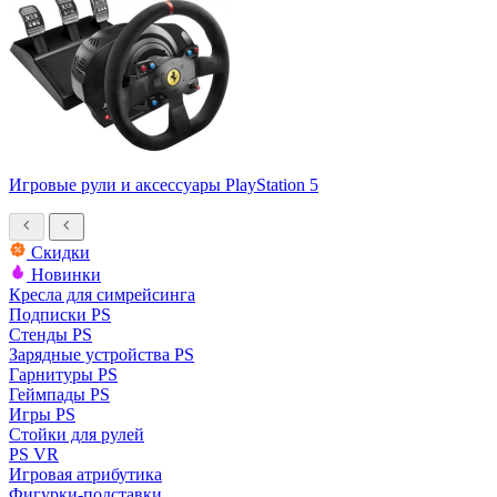
Игровые рули и аксессуары PlayStation 5
Скидки
Новинки
Кресла для симрейсинга
Подписки PS
Стенды PS
Зарядные устройства PS
Гарнитуры PS
Геймпады PS
Игры PS
Стойки для рулей
PS VR
Игровая атрибутика
Фигурки-подставки