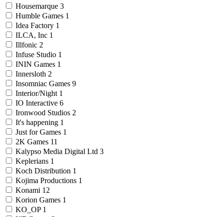
Housemarque
3
Humble Games
1
Idea Factory
1
ILCA, Inc
1
Illfonic
2
Infuse Studio
1
ININ Games
1
Innersloth
2
Insomniac Games
9
Interior/Night
1
IO Interactive
6
Ironwood Studios
2
It's happening
1
Just for Games
1
2K Games
11
Kalypso Media Digital Ltd
3
Keplerians
1
Koch Distribution
1
Kojima Productions
1
Konami
12
Korion Games
1
KO_OP
1