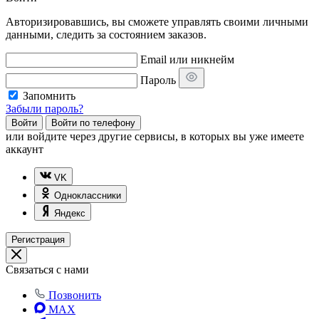
Авторизировавшись, вы сможете управлять своими личными
данными, следить за состоянием заказов.
Email или никнейм
Пароль
Запомнить
Забыли пароль?
Войти
Войти по телефону
или
войдите через другие сервисы, в которых вы уже имеете
аккаунт
VK
Одноклассники
Яндекс
Регистрация
Связаться с нами
Позвонить
MAX