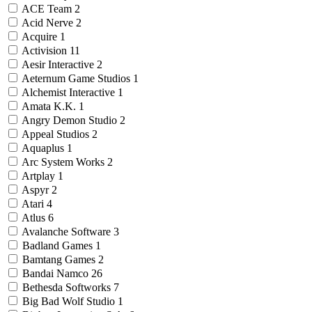
ACE Team
2
Acid Nerve
2
Acquire
1
Activision
11
Aesir Interactive
2
Aeternum Game Studios
1
Alchemist Interactive
1
Amata K.K.
1
Angry Demon Studio
2
Appeal Studios
2
Aquaplus
1
Arc System Works
2
Artplay
1
Aspyr
2
Atari
4
Atlus
6
Avalanche Software
3
Badland Games
1
Bamtang Games
2
Bandai Namco
26
Bethesda Softworks
7
Big Bad Wolf Studio
1