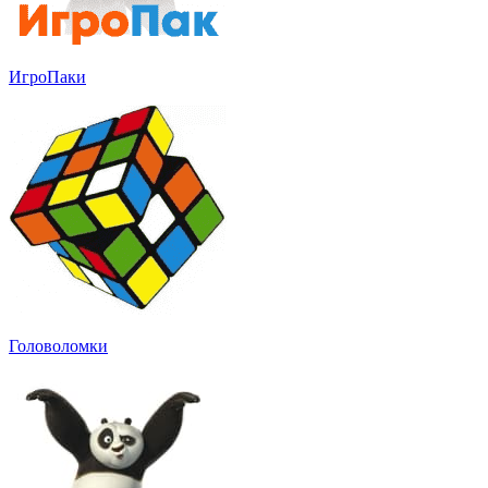
ИгроПаки
Головоломки