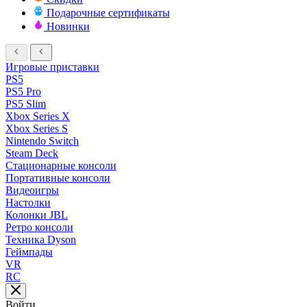
Подарочные сертификаты
Новинки
Игровые приставки
PS5
PS5 Pro
PS5 Slim
Xbox Series X
Xbox Series S
Nintendo Switch
Steam Deck
Стационарные консоли
Портативные консоли
Видеоигры
Настолки
Колонки JBL
Ретро консоли
Техника Dyson
Геймпады
VR
RC
Войти