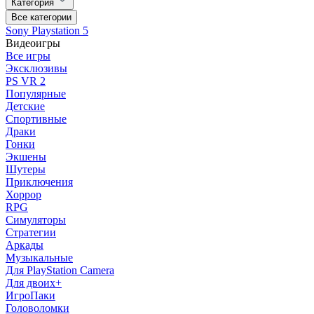
Категория
Все категории
Sony Playstation 5
Видеоигры
Все игры
Эксклюзивы
PS VR 2
Популярные
Детские
Спортивные
Драки
Гонки
Экшены
Шутеры
Приключения
Хоррор
RPG
Симуляторы
Стратегии
Аркады
Музыкальные
Для PlayStation Camera
Для двоих+
ИгроПаки
Головоломки