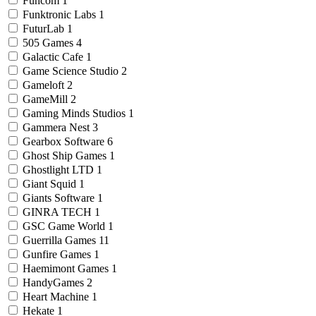
Funcom
1
Funktronic Labs
1
FuturLab
1
505 Games
4
Galactic Cafe
1
Game Science Studio
2
Gameloft
2
GameMill
2
Gaming Minds Studios
1
Gammera Nest
3
Gearbox Software
6
Ghost Ship Games
1
Ghostlight LTD
1
Giant Squid
1
Giants Software
1
GINRA TECH
1
GSC Game World
1
Guerrilla Games
11
Gunfire Games
1
Haemimont Games
1
HandyGames
2
Heart Machine
1
Hekate
1