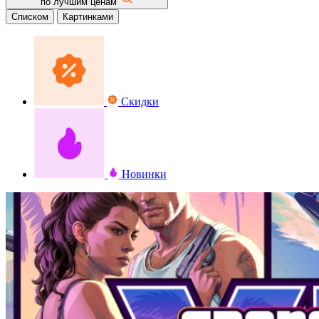
по лучшим ценам
Списком
Картинками
Скидки
Новинки