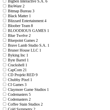
Bigben Interactive S.A.
6
BioWare
2
Bitmap Bureau
3
Black Matter
1
Blizzard Entertainment
4
Bloober Team
8
BLOODIOUS GAMES
1
Blue Twelve
2
Bluepoint Games
2
Brave Lamb Studio S.A.
1
Bruner House LLC
1
Byking Inc
1
Byte Barrel
1
Crackshell
1
CapCom
21
CD Projekt RED
9
Chubby Pixel
1
CI Games
3
Claymore Game Studios
1
Codemasters
5
Codemasters
2
Coffee Stain Studios
2
Cold Symmetry
2