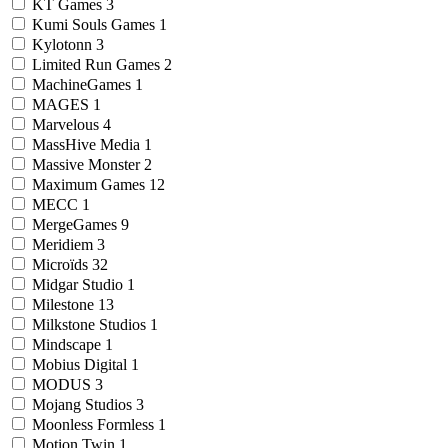
KT Games
3
Kumi Souls Games
1
Kylotonn
3
Limited Run Games
2
MachineGames
1
MAGES
1
Marvelous
4
MassHive Media
1
Massive Monster
2
Maximum Games
12
MECC
1
MergeGames
9
Meridiem
3
Microïds
32
Midgar Studio
1
Milestone
13
Milkstone Studios
1
Mindscape
1
Mobius Digital
1
MODUS
3
Mojang Studios
3
Moonless Formless
1
Motion Twin
1