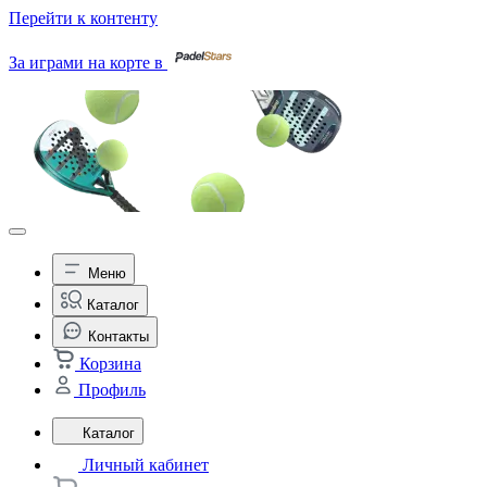
Перейти к контенту
За играми на корте в
Меню
Каталог
Контакты
Корзина
Профиль
Каталог
Личный кабинет