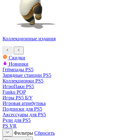
Коллекционные издания
Скидки
Новинки
Геймпады PS5
Зарядные станции PS5
Коллекционки PS5
ИгроПаки PS5
Funko POP
Игры PS5 Б/У
Игровая атрибутика
Подписки для PS5
Аксессуары для PS5
Рули для PS5
PS VR
Фильтры
Сбросить