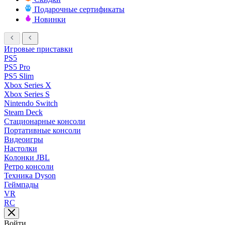
Подарочные сертификаты
Новинки
Игровые приставки
PS5
PS5 Pro
PS5 Slim
Xbox Series X
Xbox Series S
Nintendo Switch
Steam Deck
Стационарные консоли
Портативные консоли
Видеоигры
Настолки
Колонки JBL
Ретро консоли
Техника Dyson
Геймпады
VR
RC
Войти