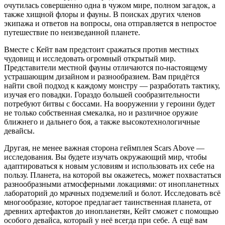
очутилась совершенно одна в чужом мире, полном загадок, а
также хищной флоры и фауны. В поисках других членов
экипажа и ответов на вопросы, она отправляется в непростое
путешествие по неизведанной планете.
Вместе с Кейт вам предстоит сражаться против местных
чудовищ и исследовать огромный открытый мир.
Представители местной фауны отличаются по-настоящему
устрашающим дизайном и разнообразием. Вам придётся
найти свой подход к каждому монстру — разработать тактику,
изучая его повадки. Гораздо большей сообразительности
потребуют битвы с боссами. На вооружении у героини будет
не только собственная смекалка, но и различное оружие
ближнего и дальнего боя, а также высокотехнологичные
девайсы.
Другая, не менее важная сторона геймплея Scars Above —
исследования. Вы будете изучать окружающий мир, чтобы
адаптироваться к новым условиям и использовать их себе на
пользу. Планета, на которой вы окажетесь, может похвастаться
разнообразными атмосферными локациями: от инопланетных
лабораторий до мрачных подземелий и болот. Исследовать всё
многообразие, которое предлагает таинственная планета, от
древних артефактов до инопланетян, Кейт сможет с помощью
особого девайса, который у неё всегда при себе. А ещё вам