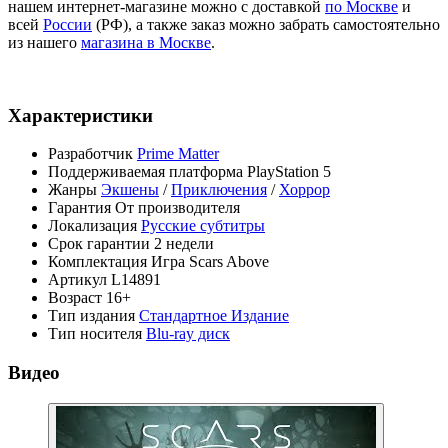
нашем интернет-магазине можно с доставкой
по Москве
и
всей
России
(РФ), а также заказ можно забрать самостоятельно
из нашего
магазина в Москве
.
Характеристики
Разработчик
Prime Matter
Поддерживаемая платформа
PlayStation 5
Жанры
Экшены
/
Приключения
/
Хоррор
Гарантия
От производителя
Локализация
Русские субтитры
Срок гарантии
2 недели
Комплектация
Игра Scars Above
Артикул
L14891
Возраст
16+
Тип издания
Стандартное Издание
Тип носителя
Blu-ray диск
Видео