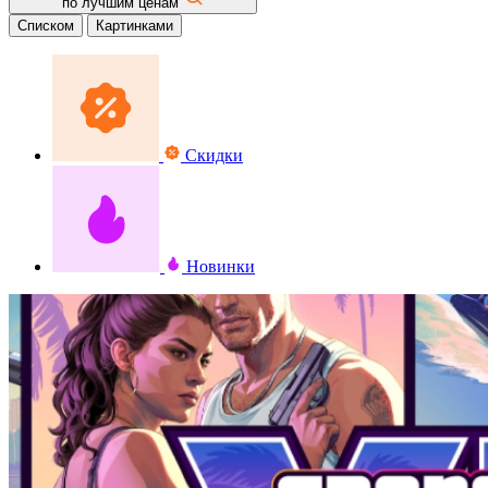
по лучшим ценам
Списком
Картинками
Скидки
Новинки