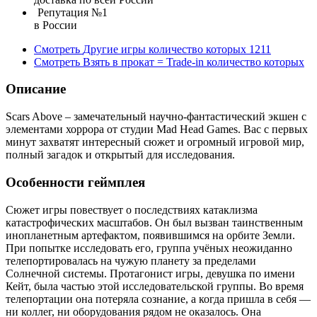
Репутация №1
в России
Смотреть
Другие игры
количество которых
1211
Смотреть
Взять в прокат = Trade-in
количество которых
Описание
Scars Above – замечательный научно-фантастический экшен с
элементами хоррора от студии Mad Head Games. Вас с первых
минут захватят интересный сюжет и огромный игровой мир,
полный загадок и открытый для исследования.
Особенности геймплея
Сюжет игры повествует о последствиях катаклизма
катастрофических масштабов. Он был вызван таинственным
инопланетным артефактом, появившимся на орбите Земли.
При попытке исследовать его, группа учёных неожиданно
телепортировалась на чужую планету за пределами
Солнечной системы. Протагонист игры, девушка по имени
Кейт, была частью этой исследовательской группы. Во время
телепортации она потеряла сознание, а когда пришла в себя —
ни коллег, ни оборудования рядом не оказалось. Она