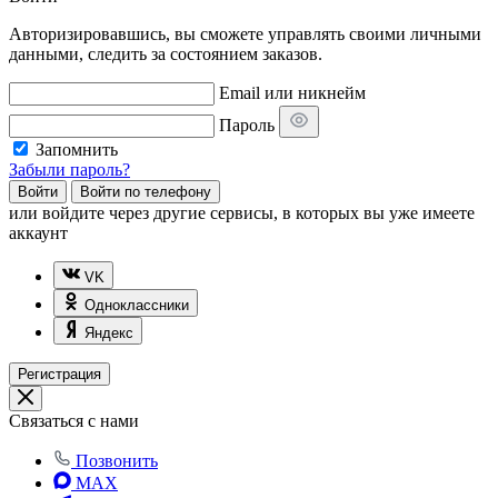
Авторизировавшись, вы сможете управлять своими личными
данными, следить за состоянием заказов.
Email или никнейм
Пароль
Запомнить
Забыли пароль?
Войти
Войти по телефону
или
войдите через другие сервисы, в которых вы уже имеете
аккаунт
VK
Одноклассники
Яндекс
Регистрация
Связаться с нами
Позвонить
MAX