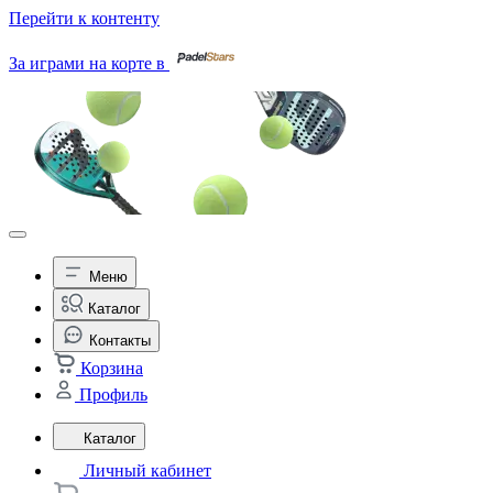
Перейти к контенту
За играми на корте в
Меню
Каталог
Контакты
Корзина
Профиль
Каталог
Личный кабинет