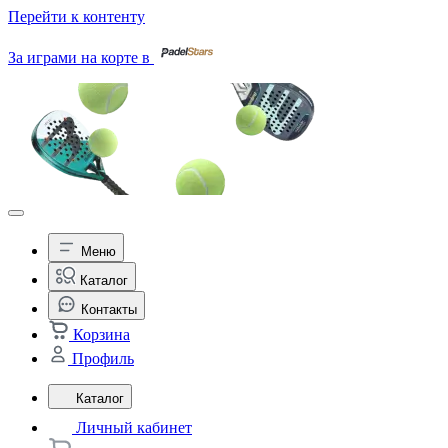
Перейти к контенту
За играми на корте в
Меню
Каталог
Контакты
Корзина
Профиль
Каталог
Личный кабинет