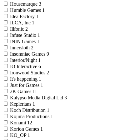
Housemarque
3
Humble Games
1
Idea Factory
1
ILCA, Inc
1
Illfonic
2
Infuse Studio
1
ININ Games
1
Innersloth
2
Insomniac Games
9
Interior/Night
1
IO Interactive
6
Ironwood Studios
2
It's happening
1
Just for Games
1
2K Games
11
Kalypso Media Digital Ltd
3
Keplerians
1
Koch Distribution
1
Kojima Productions
1
Konami
12
Korion Games
1
KO_OP
1