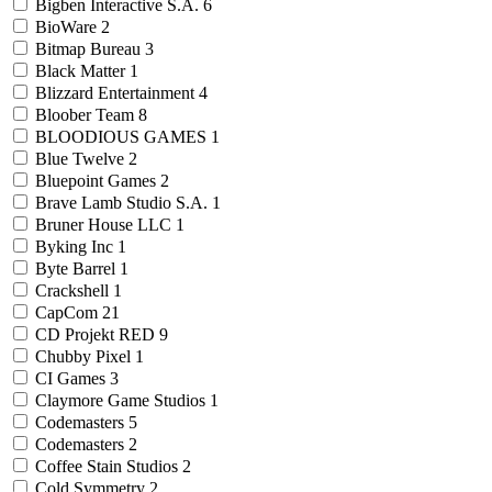
Bigben Interactive S.A.
6
BioWare
2
Bitmap Bureau
3
Black Matter
1
Blizzard Entertainment
4
Bloober Team
8
BLOODIOUS GAMES
1
Blue Twelve
2
Bluepoint Games
2
Brave Lamb Studio S.A.
1
Bruner House LLC
1
Byking Inc
1
Byte Barrel
1
Crackshell
1
CapCom
21
CD Projekt RED
9
Chubby Pixel
1
CI Games
3
Claymore Game Studios
1
Codemasters
5
Codemasters
2
Coffee Stain Studios
2
Cold Symmetry
2