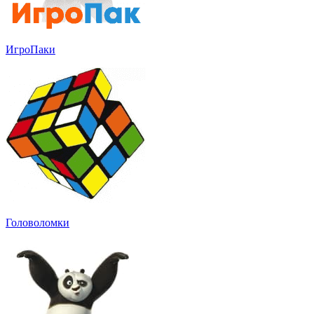
ИгроПаки
Головоломки