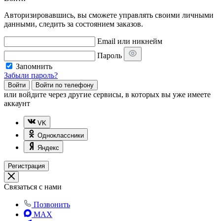
Авторизировавшись, вы сможете управлять своими личными
данными, следить за состоянием заказов.
Email или никнейм
Пароль
Запомнить
Забыли пароль?
Войти
Войти по телефону
или
войдите через другие сервисы, в которых вы уже имеете
аккаунт
VK
Одноклассники
Яндекс
Регистрация
Связаться с нами
Позвонить
MAX