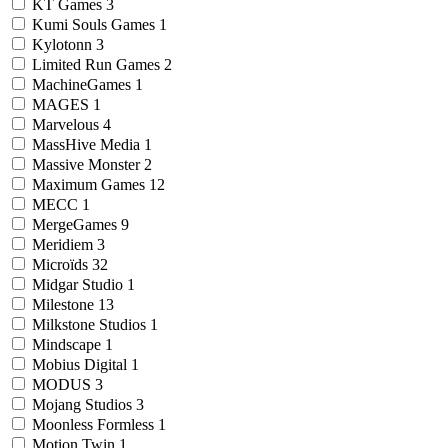
KT Games
3
Kumi Souls Games
1
Kylotonn
3
Limited Run Games
2
MachineGames
1
MAGES
1
Marvelous
4
MassHive Media
1
Massive Monster
2
Maximum Games
12
MECC
1
MergeGames
9
Meridiem
3
Microïds
32
Midgar Studio
1
Milestone
13
Milkstone Studios
1
Mindscape
1
Mobius Digital
1
MODUS
3
Mojang Studios
3
Moonless Formless
1
Motion Twin
1