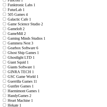
Funcom
1
Funktronic Labs
1
FuturLab
1
505 Games
4
Galactic Cafe
1
Game Science Studio
2
Gameloft
2
GameMill
2
Gaming Minds Studios
1
Gammera Nest
3
Gearbox Software
6
Ghost Ship Games
1
Ghostlight LTD
1
Giant Squid
1
Giants Software
1
GINRA TECH
1
GSC Game World
1
Guerrilla Games
11
Gunfire Games
1
Haemimont Games
1
HandyGames
2
Heart Machine
1
Hekate
1