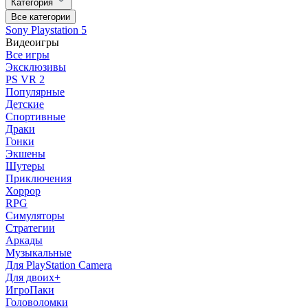
Категория
Все категории
Sony Playstation 5
Видеоигры
Все игры
Эксклюзивы
PS VR 2
Популярные
Детские
Спортивные
Драки
Гонки
Экшены
Шутеры
Приключения
Хоррор
RPG
Симуляторы
Стратегии
Аркады
Музыкальные
Для PlayStation Camera
Для двоих+
ИгроПаки
Головоломки