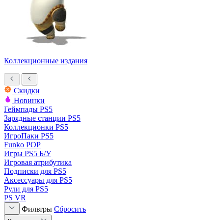
Коллекционные издания
Скидки
Новинки
Геймпады PS5
Зарядные станции PS5
Коллекционки PS5
ИгроПаки PS5
Funko POP
Игры PS5 Б/У
Игровая атрибутика
Подписки для PS5
Аксессуары для PS5
Рули для PS5
PS VR
Фильтры
Сбросить