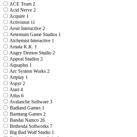
ACE Team
2
Acid Nerve
2
Acquire
1
Activision
11
Aesir Interactive
2
Aeternum Game Studios
1
Alchemist Interactive
1
Amata K.K.
1
Angry Demon Studio
2
Appeal Studios
2
Aquaplus
1
Arc System Works
2
Artplay
1
Aspyr
2
Atari
4
Atlus
6
Avalanche Software
3
Badland Games
1
Bamtang Games
2
Bandai Namco
26
Bethesda Softworks
7
Big Bad Wolf Studio
1