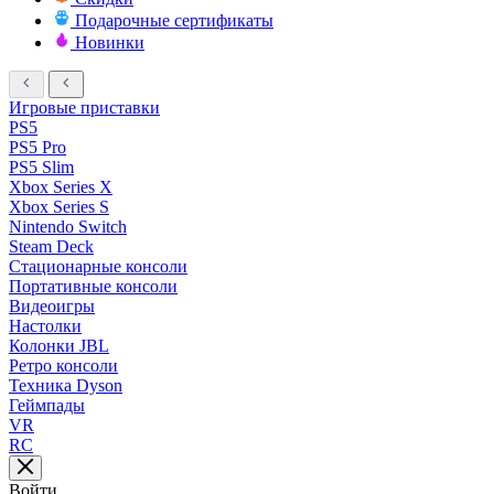
Подарочные сертификаты
Новинки
Игровые приставки
PS5
PS5 Pro
PS5 Slim
Xbox Series X
Xbox Series S
Nintendo Switch
Steam Deck
Стационарные консоли
Портативные консоли
Видеоигры
Настолки
Колонки JBL
Ретро консоли
Техника Dyson
Геймпады
VR
RC
Войти