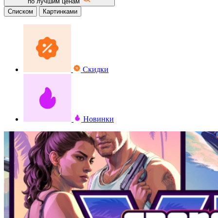
по лучшим ценам
Списком
Картинками
Скидки
Новинки