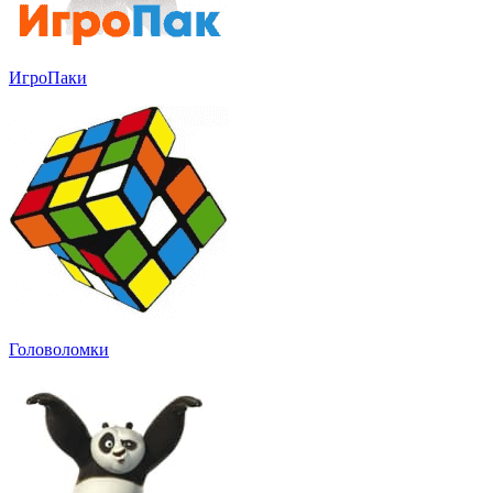
ИгроПаки
Головоломки