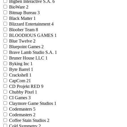
Bigben Interactive S.A.
6
BioWare
2
Bitmap Bureau
3
Black Matter
1
Blizzard Entertainment
4
Bloober Team
8
BLOODIOUS GAMES
1
Blue Twelve
2
Bluepoint Games
2
Brave Lamb Studio S.A.
1
Bruner House LLC
1
Byking Inc
1
Byte Barrel
1
Crackshell
1
CapCom
21
CD Projekt RED
9
Chubby Pixel
1
CI Games
3
Claymore Game Studios
1
Codemasters
5
Codemasters
2
Coffee Stain Studios
2
Cold Symmetry
2