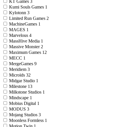
KT Games
3
Kumi Souls Games
1
Kylotonn
3
Limited Run Games
2
MachineGames
1
MAGES
1
Marvelous
4
MassHive Media
1
Massive Monster
2
Maximum Games
12
MECC
1
MergeGames
9
Meridiem
3
Microïds
32
Midgar Studio
1
Milestone
13
Milkstone Studios
1
Mindscape
1
Mobius Digital
1
MODUS
3
Mojang Studios
3
Moonless Formless
1
Motion Twin
1