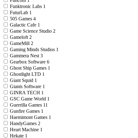
Funcom
1
Funktronic Labs
1
FuturLab
1
505 Games
4
Galactic Cafe
1
Game Science Studio
2
Gameloft
2
GameMill
2
Gaming Minds Studios
1
Gammera Nest
3
Gearbox Software
6
Ghost Ship Games
1
Ghostlight LTD
1
Giant Squid
1
Giants Software
1
GINRA TECH
1
GSC Game World
1
Guerrilla Games
11
Gunfire Games
1
Haemimont Games
1
HandyGames
2
Heart Machine
1
Hekate
1