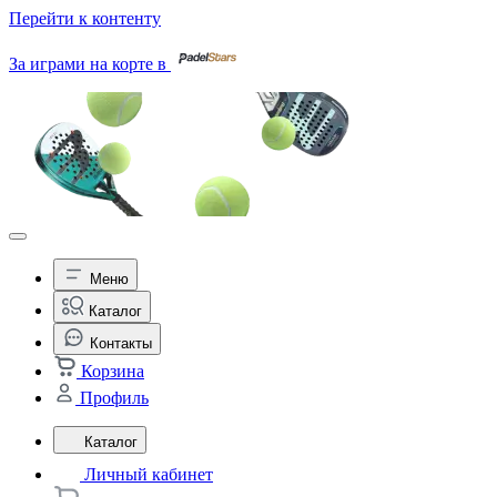
Перейти к контенту
За играми на корте в
Меню
Каталог
Контакты
Корзина
Профиль
Каталог
Личный кабинет