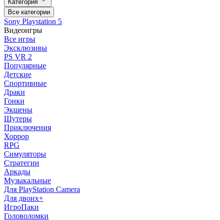
Категория
Все категории
Sony Playstation 5
Видеоигры
Все игры
Эксклюзивы
PS VR 2
Популярные
Детские
Спортивные
Драки
Гонки
Экшены
Шутеры
Приключения
Хоррор
RPG
Симуляторы
Стратегии
Аркады
Музыкальные
Для PlayStation Camera
Для двоих+
ИгроПаки
Головоломки