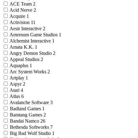
ACE Team
2
Acid Nerve
2
Acquire
1
Activision
11
Aesir Interactive
2
Aeternum Game Studios
1
Alchemist Interactive
1
Amata K.K.
1
Angry Demon Studio
2
Appeal Studios
2
Aquaplus
1
Arc System Works
2
Artplay
1
Aspyr
2
Atari
4
Atlus
6
Avalanche Software
3
Badland Games
1
Bamtang Games
2
Bandai Namco
26
Bethesda Softworks
7
Big Bad Wolf Studio
1