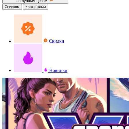
по лучшим ценам
Списком
Картинками
Скидки
Новинки