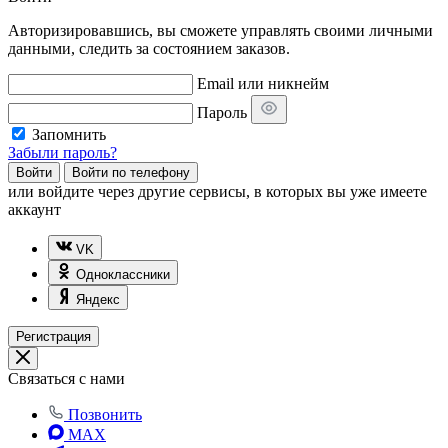
Авторизировавшись, вы сможете управлять своими личными
данными, следить за состоянием заказов.
Email или никнейм
Пароль
Запомнить
Забыли пароль?
Войти
Войти по телефону
или
войдите через другие сервисы, в которых вы уже имеете
аккаунт
VK
Одноклассники
Яндекс
Регистрация
Связаться с нами
Позвонить
MAX