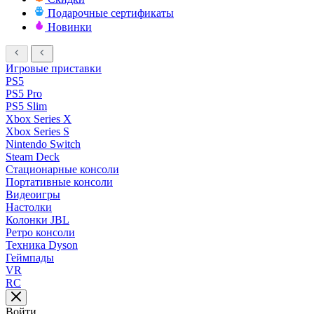
Подарочные сертификаты
Новинки
Игровые приставки
PS5
PS5 Pro
PS5 Slim
Xbox Series X
Xbox Series S
Nintendo Switch
Steam Deck
Стационарные консоли
Портативные консоли
Видеоигры
Настолки
Колонки JBL
Ретро консоли
Техника Dyson
Геймпады
VR
RC
Войти