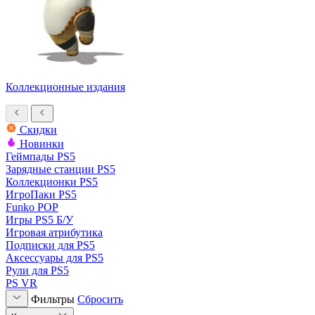
Коллекционные издания
Скидки
Новинки
Геймпады PS5
Зарядные станции PS5
Коллекционки PS5
ИгроПаки PS5
Funko POP
Игры PS5 Б/У
Игровая атрибутика
Подписки для PS5
Аксессуары для PS5
Рули для PS5
PS VR
Фильтры
Сбросить