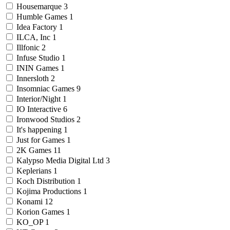
Housemarque
3
Humble Games
1
Idea Factory
1
ILCA, Inc
1
Illfonic
2
Infuse Studio
1
ININ Games
1
Innersloth
2
Insomniac Games
9
Interior/Night
1
IO Interactive
6
Ironwood Studios
2
It's happening
1
Just for Games
1
2K Games
11
Kalypso Media Digital Ltd
3
Keplerians
1
Koch Distribution
1
Kojima Productions
1
Konami
12
Korion Games
1
KO_OP
1