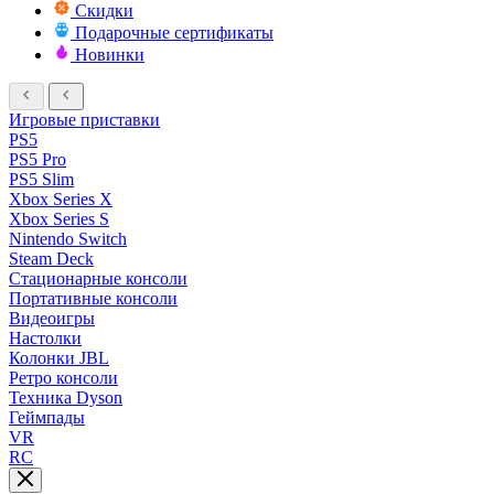
Скидки
Подарочные сертификаты
Новинки
Игровые приставки
PS5
PS5 Pro
PS5 Slim
Xbox Series X
Xbox Series S
Nintendo Switch
Steam Deck
Стационарные консоли
Портативные консоли
Видеоигры
Настолки
Колонки JBL
Ретро консоли
Техника Dyson
Геймпады
VR
RC